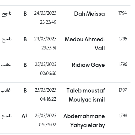
ناجح
B
24/03/2023
Dah Meissa
23:23:49
ناجح
B
24/03/2023
Medou Ahmed.
23:35:51
Vall
غائب
B
25/03/2023
Ridiaw Gaye
02:06:36
غائب
B
25/03/2023
Taleb moustaf
04:16:22
Moulyae ismil
ناجح
A1
25/03/2023
Abderrahmane
04:34:02
Yahya elarby