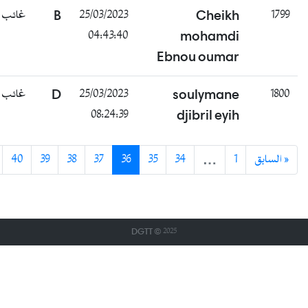
غائب
B
25/03/2023
Cheikh
04:43:40
mohamdi
Ebnou oumar
غائب
D
25/03/2023
soulymane
08:24:39
djibril eyih
التالي »
40
39
38
37
36
35
34
…
1
« 
DGTT © 2025