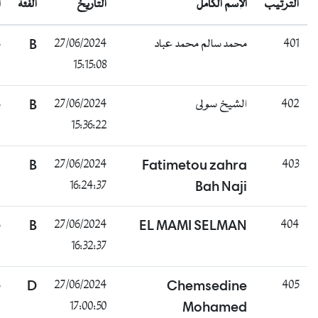
رتيب
الإسم الكامل
التاريخ
الفئة
الحالة
ناجح
B
27/06/2024
محمد سالم محمد عباد
15:15:08
ناجح
B
27/06/2024
الشيخ سولى
15:36:22
غائب
B
27/06/2024
Fatimetou zahra
16:24:37
Bah Naji
ناجح
B
27/06/2024
EL MAMI SELMAN
16:32:37
ناجح
D
27/06/2024
Chemsedine
17:00:50
Mohamed