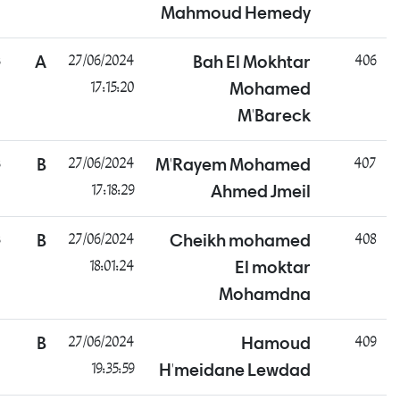
Mahmoud Hemedy
ناجح
A
27/06/2024
Bah El Mokhtar
17:15:20
Mohamed
M'Bareck
ناجح
B
27/06/2024
M'Rayem Mohamed
17:18:29
Ahmed Jmeil
ناجح
B
27/06/2024
Cheikh mohamed
18:01:24
El moktar
Mohamdna
غائب
B
27/06/2024
Hamoud
19:35:59
H'meidane Lewdad