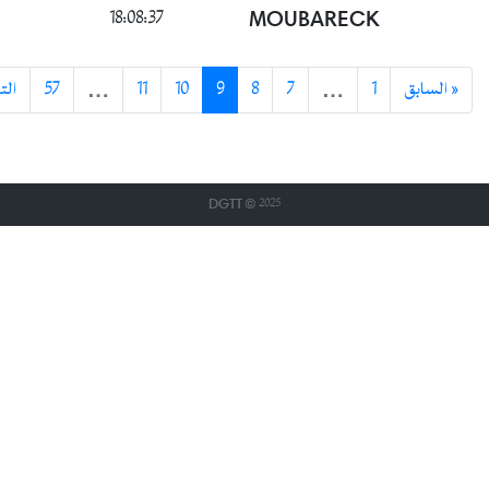
18:08:37
MOUBARECK
التالي »
57
…
11
10
9
8
7
…
1
« بق
DGTT © 2025