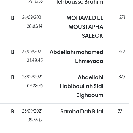
17:40:36
lehbousse Brahim
ناجح
B
26/09/2021
MOHAMED EL
20:05:14
MOUSTAPHA
SALECK
غائب
B
27/09/2021
Abdellahi mohamed
21:43:45
Ehmeyada
ناجح
B
28/09/2021
Abdellahi
09:28:36
Habiboullah Sidi
Elghaoum
ناجح
B
28/09/2021
Samba Dah Bilal
09:55:17