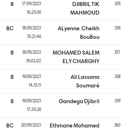
ناجح
B
17/09/2021
DJIBRIL TIK
16:25:06
MAHMOUD
ناجح
BC
18/09/2021
ALyenne. Cheikh
15:21:46
BouBou
ناجح
B
18/09/2021
MOHAMED SALEM
19:02:02
ELY CHARGHY
ناجح
B
19/09/2021
Ali Lassana
14:15:11
Soumaré
غائب
B
19/09/2021
Gandega Djibril
17:33:26
ناجح
BC
20/09/2021
Ethmane Mohamed