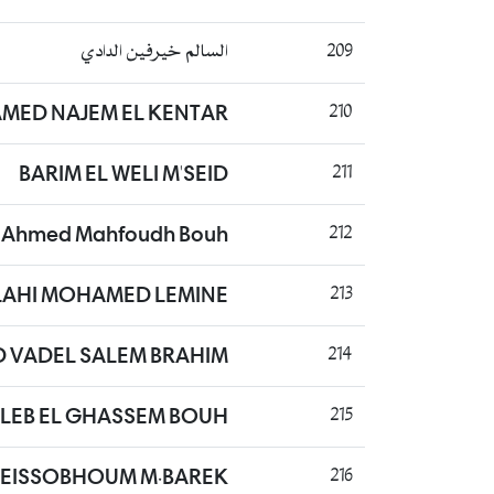
السالم خيرفين الدادي
209
AMED NAJEM EL KENTAR
210
BARIM EL WELI M'SEID
211
Ahmed Mahfoudh Bouh
212
LAHI MOHAMED LEMINE
213
VADEL SALEM BRAHIM
214
LEB EL GHASSEM BOUH
215
EISSOBHOUM M.BAREK
216