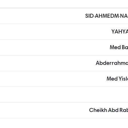
SID.AHMEDM.N
YAHYA
Med Bab
Abderrahmane
Med Yisl
Cheikh Abd R