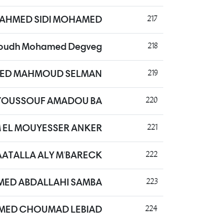
 AHMED SIDI MOHAMED
217
oudh Mohamed Degveg
218
ED MAHMOUD SELMAN
219
YOUSSOUF AMADOU BA
220
M EL MOUYESSER ANKER
221
ATALLA ALY M'BARECK
222
ED ABDALLAHI SAMBA
223
ED CHOUMAD LEBIAD
224