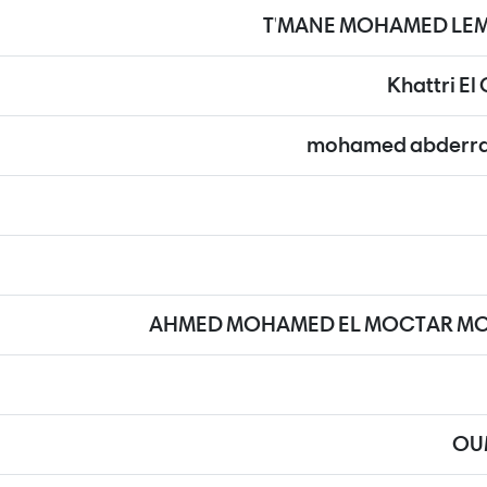
T'MANE MOHAMED LE
Khattri E
mohamed abderra
AHMED MOHAMED EL MOCTAR M
OU