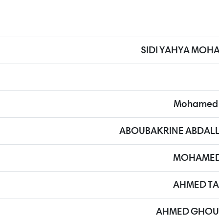
SIDI YAHYA MOH
Mohamed 
ABOUBAKRINE ABDAL
MOHAMED 
AHMED TA
AHMED GHOU