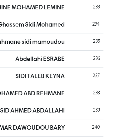
MINE MOHAMED LEMINE
233
l Ghassem Sidi Mohamed
234
hmane sidi mamoudou
235
Abdellahi ESRABE
236
SIDI TALEB KEYNA
237
OHAMED ABD REHMANE
238
SID'AHMED ABDALLAHI
239
MAR DAWOUDOU BARY
240