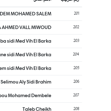
ADEM MOHAMED SALEM
201
 AHMED VALL MIWOUD
202
a sidi Med Vih El Barka
203
 sidi Med Vih El Barka
204
em sidi Med Vih El Barka
205
Selimou Aly Sidi Brahim
206
abou Mohamed Dembele
207
Taleb Cheikh
208