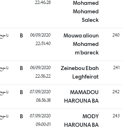
22:46:28
Mohamed
Mohamed
Saleck
ناجح
B
06/09/2020
Mouwa alioun
240
22:51:40
Mohamed
m'bareck
ناجح
B
06/09/2020
Zeinebou Ebah
241
22:56:22
Leghfeirat
ناجح
B
07/09/2020
MAMADOU
242
08:56:38
HAROUNA BA
ناجح
B
07/09/2020
MODY
243
09:00:01
HAROUNA BA