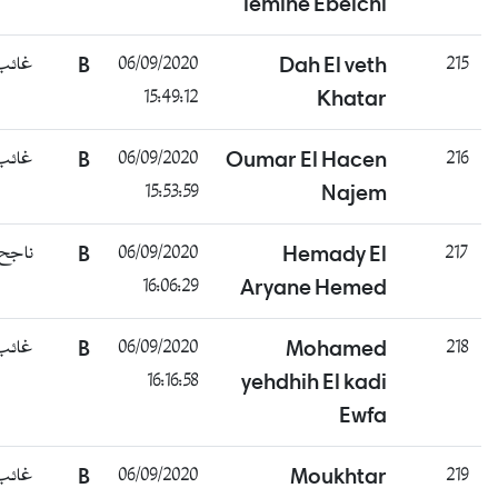
lemine Ebeichi
غائب
B
06/09/2020
Dah El veth
215
15:49:12
Khatar
غائب
B
06/09/2020
Oumar El Hacen
216
15:53:59
Najem
ناجح
B
06/09/2020
Hemady El
217
16:06:29
Aryane Hemed
غائب
B
06/09/2020
Mohamed
218
16:16:58
yehdhih El kadi
Ewfa
غائب
B
06/09/2020
Moukhtar
219