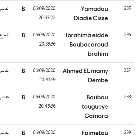
غائب
B
06/09/2020
Yamadou
235
20:33:22
Diadie Cisse
ناجح
B
06/09/2020
Ibrahima eidde
236
20:35:56
Boubacaroud
brahim
غائب
B
06/09/2020
Ahmed EL mamy
237
20:41:59
Dembe
غائب
B
06/09/2020
Boubou
238
20:45:56
tougueye
Camara
غائب
B
06/09/2020
Faimetou
239