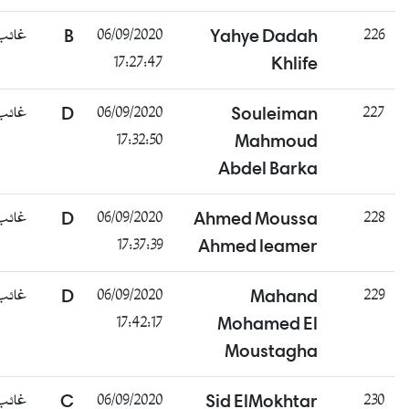
غائب
B
06/09/2020
Yahye Dadah
226
17:27:47
Khlife
غائب
D
06/09/2020
Souleiman
227
17:32:50
Mahmoud
Abdel Barka
غائب
D
06/09/2020
Ahmed Moussa
228
17:37:39
Ahmed leamer
غائب
D
06/09/2020
Mahand
229
17:42:17
Mohamed El
Moustagha
غائب
C
06/09/2020
Sid ElMokhtar
230