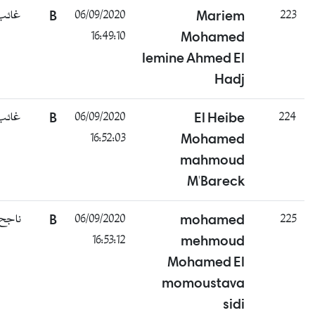
غائب
B
06/09/2020
Mariem
223
16:49:10
Mohamed
lemine Ahmed El
Hadj
غائب
B
06/09/2020
El Heibe
224
16:52:03
Mohamed
mahmoud
M'Bareck
ناجح
B
06/09/2020
mohamed
225
16:53:12
mehmoud
Mohamed El
momoustava
sidi