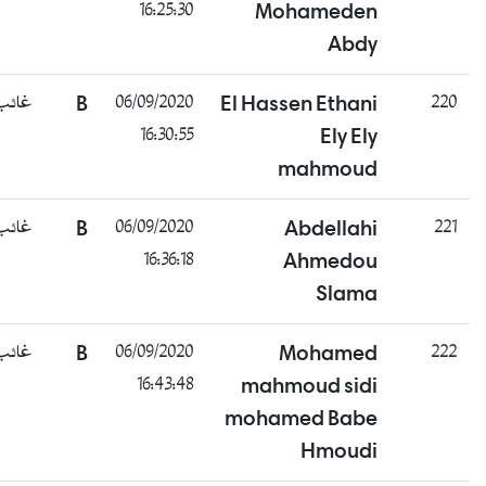
16:25:30
Mohameden
Abdy
غائب
B
06/09/2020
El Hassen Ethani
220
16:30:55
Ely Ely
mahmoud
غائب
B
06/09/2020
Abdellahi
221
16:36:18
Ahmedou
Slama
غائب
B
06/09/2020
Mohamed
222
16:43:48
mahmoud sidi
mohamed Babe
Hmoudi