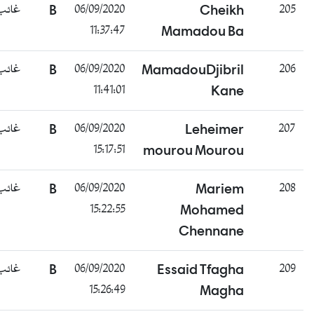
غائب
B
06/09/2020
Cheikh
205
11:37:47
Mamadou Ba
غائب
B
06/09/2020
MamadouDjibril
206
11:41:01
Kane
غائب
B
06/09/2020
Leheimer
207
15:17:51
mourou Mourou
غائب
B
06/09/2020
Mariem
208
15:22:55
Mohamed
Chennane
غائب
B
06/09/2020
Essaid Tfagha
209
15:26:49
Magha