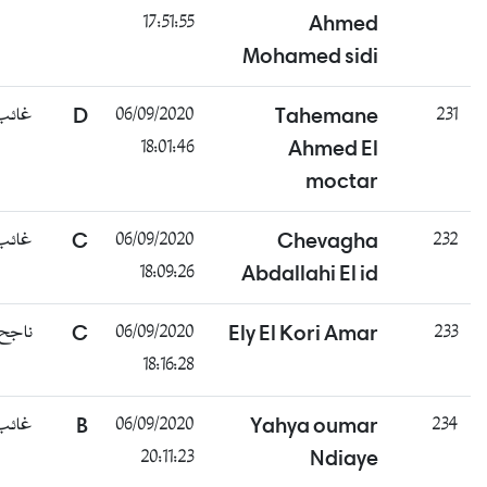
17:51:55
Ahmed
Mohamed sidi
غائب
D
06/09/2020
Tahemane
231
18:01:46
Ahmed El
moctar
غائب
C
06/09/2020
Chevagha
232
18:09:26
Abdallahi El id
ناجح
C
06/09/2020
Ely El Kori Amar
233
18:16:28
غائب
B
06/09/2020
Yahya oumar
234
20:11:23
Ndiaye