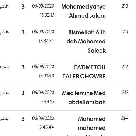
غائب
B
06/09/2020
Mohamed yahye
210
15:32:15
Ahmed salem
غائب
B
06/09/2020
Bismellah Alih
211
15:37:34
dah Mohamed
Saleck
ناجح
B
06/09/2020
FATIMETOU
212
15:41:40
TALEB CHOWBE
غائب
B
06/09/2020
Med lemine Med
213
15:43:53
abdellahi bah
غائب
B
06/09/2020
Mohamed
214
15:45:44
mohamed