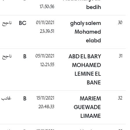
17:50:56
bedih
ناجح
BC
01/11/2021
ghaly salem
30
23:39:51
Mohamed
elabd
ناجح
B
05/11/2021
ABD EL BARY
31
12:21:55
MOHAMED
LEMINE EL
BANE
غائب
B
15/11/2021
MARIEM
32
20:48:33
GUEWADE
LIMAME