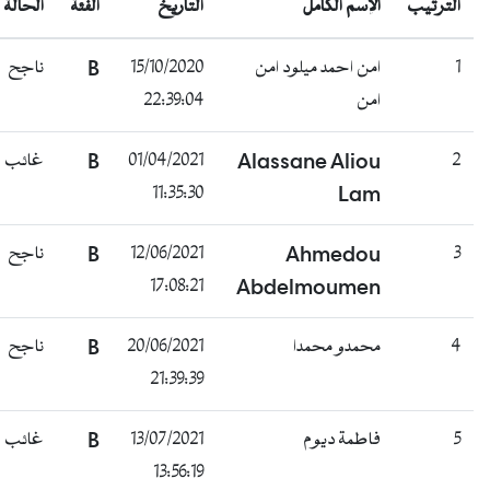
الترتيب
الإسم الكامل
التاريخ
الفئة
الحالة
ناجح
B
15/10/2020
امن احمد ميلود امن
1
22:39:04
امن
غائب
B
01/04/2021
Alassane Aliou
2
11:35:30
Lam
ناجح
B
12/06/2021
Ahmedou
3
17:08:21
Abdelmoumen
ناجح
B
20/06/2021
محمدو محمدا
4
21:39:39
غائب
B
13/07/2021
فاطمة ديوم
5
13:56:19