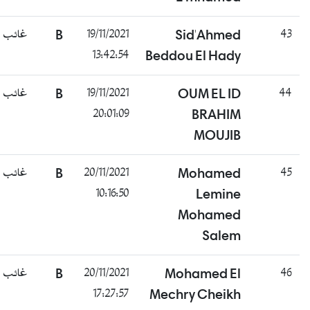
غائب
B
19/11/2021
Sid'Ahmed
43
13:42:54
Beddou El Hady
غائب
B
19/11/2021
OUM EL ID
44
20:01:09
BRAHIM
MOUJIB
غائب
B
20/11/2021
Mohamed
45
10:16:50
Lemine
Mohamed
Salem
غائب
B
20/11/2021
Mohamed El
46
17:27:57
Mechry Cheikh