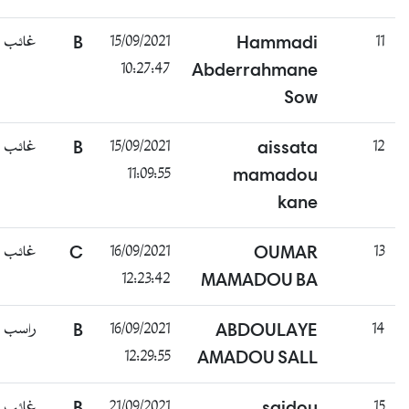
غائب
B
15/09/2021
Hammadi
11
10:27:47
Abderrahmane
Sow
غائب
B
15/09/2021
aissata
12
11:09:55
mamadou
kane
غائب
C
16/09/2021
OUMAR
13
12:23:42
MAMADOU BA
راسب
B
16/09/2021
ABDOULAYE
14
12:29:55
AMADOU SALL
غائب
B
21/09/2021
saidou
15