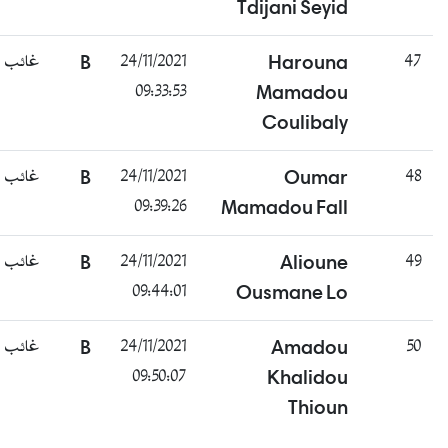
Tdijani Seyid
غائب
B
24/11/2021
Harouna
47
09:33:53
Mamadou
Coulibaly
غائب
B
24/11/2021
Oumar
48
09:39:26
Mamadou Fall
غائب
B
24/11/2021
Alioune
49
09:44:01
Ousmane Lo
غائب
B
24/11/2021
Amadou
50
09:50:07
Khalidou
Thioun