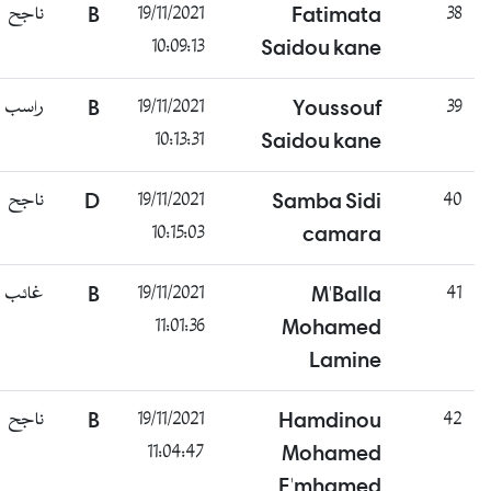
ناجح
B
19/11/2021
Fatimata
38
10:09:13
Saidou kane
راسب
B
19/11/2021
Youssouf
39
10:13:31
Saidou kane
ناجح
D
19/11/2021
Samba Sidi
40
10:15:03
camara
غائب
B
19/11/2021
M'Balla
41
11:01:36
Mohamed
Lamine
ناجح
B
19/11/2021
Hamdinou
42
11:04:47
Mohamed
E'mhamed