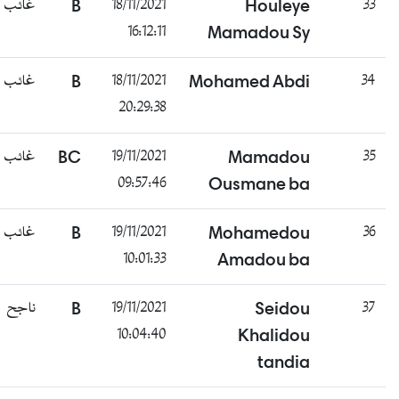
غائب
B
18/11/2021
Houleye
33
16:12:11
Mamadou Sy
غائب
B
18/11/2021
Mohamed Abdi
34
20:29:38
غائب
BC
19/11/2021
Mamadou
35
09:57:46
Ousmane ba
غائب
B
19/11/2021
Mohamedou
36
10:01:33
Amadou ba
ناجح
B
19/11/2021
Seidou
37
10:04:40
Khalidou
tandia