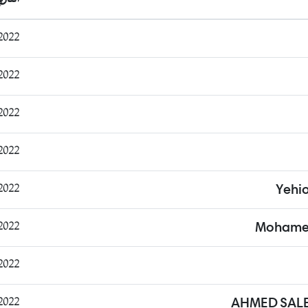
13:14:42
17:48:44
17:53:29
17:32:31
12:45:26
Yehi
12:49:09
Mohamed
15:43:34
16:00:38
AHMED SAL