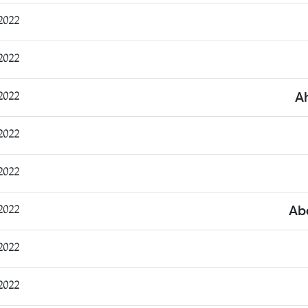
11:04:33
10:43:18
11:26:30
A
14:46:01
19:09:20
13:07:13
Ab
20:17:21
09:29:09