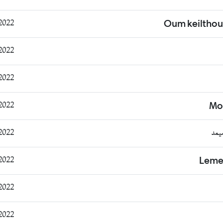
19:32:28
Oum keiltho
19:35:04
19:37:45
13:34:13
Mo
يمد
21:34:23
18:13:51
Leme
13:46:08
15:06:32