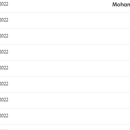
22:41:54
Moham
09:50:50
10:07:28
10:10:20
10:14:04
10:17:20
11:27:16
11:31:27