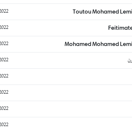
11:29:00
Toutou Mohamed Lemi
11:32:09
Feitimat
11:35:36
Mohamed Mohamed Lemin
ون
13:49:01
22:59:07
23:14:33
23:17:29
10:55:44