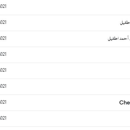
4:37:09
طفيل
0:56:10
 أحمد اطفيل
0:59:55
:19:42
:06:10
:27:18
:27:08
Che
:33:15