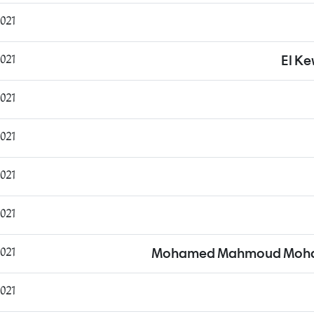
1:18:53
9:18:40
El K
8:41:20
3:06:55
3:12:19
:50:17
9:56:54
Mohamed Mahmoud Moham
0:32:19