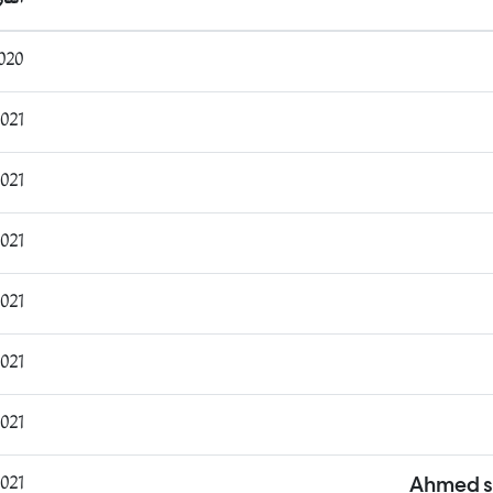
:26:45
9:16:29
:43:18
0:18:10
:43:52
:05:18
:33:17
:58:55
Ahmed s