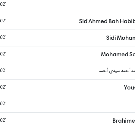
:52:26
:59:10
Sid'Ahmed Bah Habi
:40:20
Sidi Moh
:06:30
Mohamed Saa
مد أحمد سيدي أحمد
1:50:52
8:07:13
You
0:53:21
0:55:54
Brahim