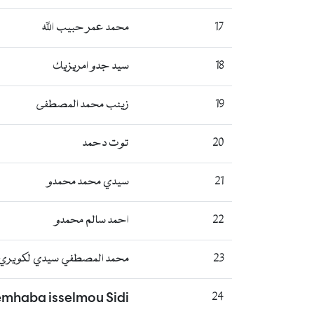
17
محمد عمر حبيب الله
18
سيد جدو امريزيك
19
زينب محمد المصطفى
20
توت دحمد
21
سيدي محمد محمدو
22
احمد سالم محمدو
23
محمد المصطفي سيدي لكويري
emhaba isselmou Sidi
24