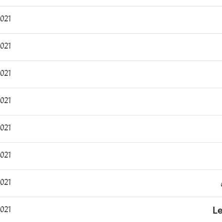
:55:38
9:41:54
1:00:28
1:03:37
7:33:06
7:34:45
3:56:20
0:31:42
L