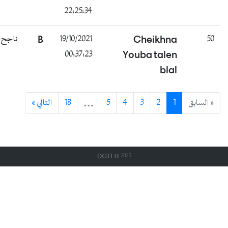
22:25:34
50
Cheikhna
19/10/2021
B
ناجح
00:37:23
Youba talen
blal
« السابق
1
2
3
4
5
…
18
التالي »
DGTT © 2025