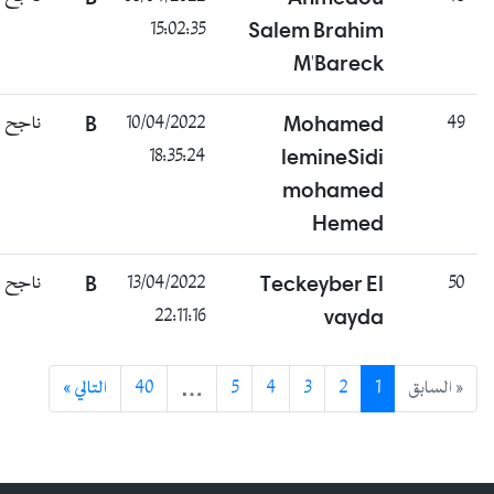
15:02:35
Salem Brahim
M'Bareck
ناجح
B
10/04/2022
Mohamed
49
18:35:24
lemineSidi
mohamed
Hemed
ناجح
B
13/04/2022
Teckeyber El
50
22:11:16
vayda
التالي »
40
…
5
4
3
2
1
« السابق