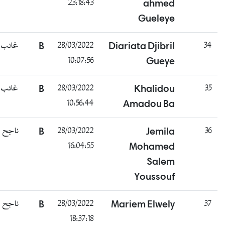
23:18:43
ahmed
Gueleye
غائب
B
28/03/2022
Diariata Djibril
34
10:07:56
Gueye
غائب
B
28/03/2022
Khalidou
35
10:56:44
Amadou Ba
ناجح
B
28/03/2022
Jemila
36
16:04:55
Mohamed
Salem
Youssouf
ناجح
B
28/03/2022
Mariem Elwely
37
18:37:18