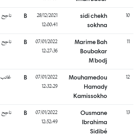
ناجح
B
28/12/2021
sidi chekh
10
12:00:41
sokhna
ناجح
B
07/01/2022
Marime Bah
11
12:27:36
Boubakar
M'bodj
غائب
B
07/01/2022
Mouhamedou
12
12:32:29
Hamady
Kamissokho
ناجح
B
07/01/2022
Ousmane
13
12:52:49
Ibrahima
Sidibé