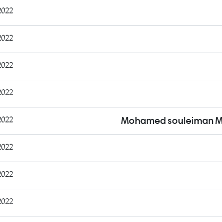
1:46:47
1:50:25
2:53:33
2:56:46
6:24:52
Mohamed souleiman 
7:11:29
7:18:11
9:57:30