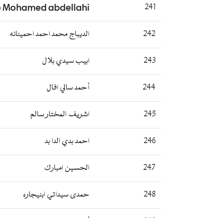
Mohamed abdellahi
241
242
الديباج محمد احمد احمينانه
243
ابيب سيدي بلال
244
أحمد سالي افال
245
اشريف المختار سالم
246
احمد بدي الدا بد
247
الحسين امبارك
248
حمدى سيداتي ابنيجاره