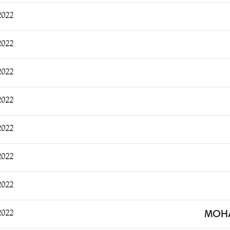
14:51:13
17:49:29
17:49:38
18:19:18
18:32:23
18:34:26
8:36:04
1:10:55
MOH