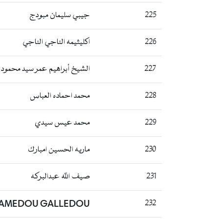
225
جيبي سليمان مبودج
226
اكليثيمه الناجي الناجي
227
الشيخ أبراهيم عمر سيد محمود
228
محمد احماده العباس
229
محمد عيس سيدي
230
ماريه الحسين امبارك
231
صيف الله عبدالبركه
AMEDOU GALLEDOU
232