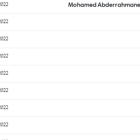
1:16:58
Mohamed Abderrahmane 
06:21:42
08:55:09
11:03:37
11:09:04
11:45:37
11:49:06
11:49:30