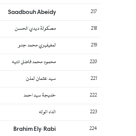
Saadbouh Abeidy
217
218
مصكولة ديدي الحسن
219
لمغيفيري محمد جدو
220
محمود محمد فاضل انتيه
221
سيد عثمان لمذن
222
خديجة سيد احمد
223
الداه الوله
Brahim Ely. Rabi
224