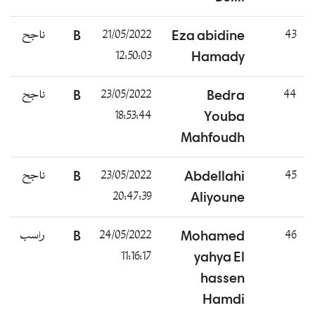
43
Eza abidine
21/05/2022
B
ناجح
12:50:03
Hamady
44
Bedra
23/05/2022
B
ناجح
18:53:44
Youba
Mahfoudh
45
Abdellahi
23/05/2022
B
ناجح
20:47:39
Aliyoune
46
Mohamed
24/05/2022
B
راسب
11:16:17
yahya El
hassen
Hamdi