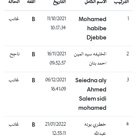
الترتيب
الإسم الكامل
التاريخ
الفئة
الحالة
1
Mohamed
11/10/2021
B
غائب
10:17:34
habibe
Djebbe
2
الخليفه سيد المين
16/11/2021
B
ناجح
احمد بنان
09:52:57
3
Seiedna aly
06/12/2021
B
غائب
16:41:09
Ahmed
Salem sidi
mohamed
4
خطري بونه
21/01/2022
B
غائب
عبدالله
12:55:11