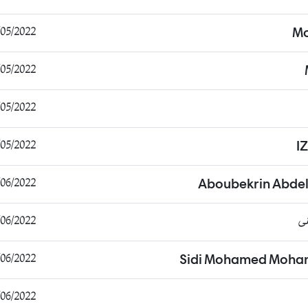
5/2022 16:32:40
Mo
5/2022 11:50:04
5/2022 16:18:58
/2022 19:39:52
I
6/2022 14:40:42
Aboubekrin Abdel
ى
6/2022 01:03:00
6/2022 19:21:18
Sidi Mohamed Moha
/2022 15:28:06