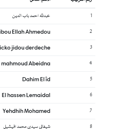
1
عبدلله احمد باب الدين
bou Ellah Ahmedou
2
icko jidou derdeche
3
 mahmoud Abeidna
4
Dahim El îd
5
El hassen Lemaidal
6
Yehdhih Mohamed
7
8
شيغالي سيدي محمد افيشيل