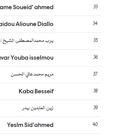
mame Soueid’ ahmed
33
aidou Alioune Diallo
34
35
يرب محمدالمصطفى الشيخ ا
avar Youba isselmou
36
37
مريم محمدعالي الحسن
Kaba Besseif
38
39
زين العابدين بيدر
Yeslm Sid’ahmed
40