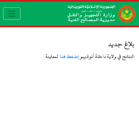
gation
بلاغ جديد
النتائج في ولاية داخلة أنواذيبو
إضغط هنا
لمعاينة