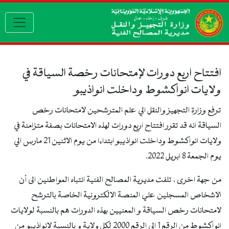
gation
افتتاح اربع دورات لإمتحانات رخصة السياقة في
ولايات انواكشوط وداخلت انواذيبو
ترفع وزارة التجهيز والنقل الي علم المترشحين لامتحانات رخص
السياقة انه قد تقرر افتتاح اربع دورات لهذه الامتحانات بصفة متزامنة في
ولايات انواكشوط وداخلت انواذيبو ابتداءا من يوم الاثنين 21 مارس الي
يوم الجمعة 8 ابريل 2022.
من جهة اخرى ، تلفت مديرية المصالح الفنية انتباه المواطنين الى أن
الاشخاص المسجلين علي المنصة الالكترونية الخاصة بالترشح
لامتحانات رخص السياقة و المعنيين بهذه الدورات هم بالنسبة لولايات
انواكشوط من الرقم 1 الي الرقم 2000 لكل ولاية و بالنسبة لانواذيبو من