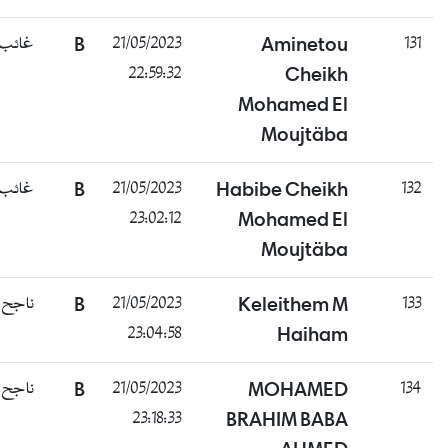
131
Aminetou
21/05/2023
B
غائب
22:59:32
Cheikh
Mohamed El
Moujtäba
132
Habibe Cheikh
21/05/2023
B
غائب
23:02:12
Mohamed El
Moujtäba
133
Keleithem M
21/05/2023
B
ناجح
23:04:58
Haiham
134
MOHAMED
21/05/2023
B
ناجح
23:18:33
BRAHIM BABA