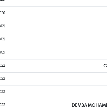
:30:09
:49:59
:26:04
6:39:37
:14:42
C
:53:37
:39:20
:55:33
DEMBA MOHAME