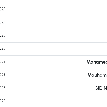
:31:07
:45:38
:02:35
:07:37
:37:40
Mohamed A
:21:48
Mouhame
:30:10
SIDI
:17:04