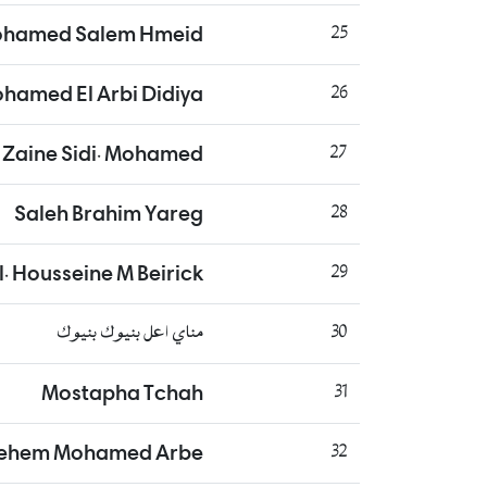
ohamed Salem Hmeid
25
ohamed El Arbi Didiya
26
Zaine Sidi. Mohamed
27
Saleh Brahim Yareg
28
l. Housseine M Beirick
29
30
مناي اعل بنيوك بنيوك
Mostapha Tchah
31
ehem Mohamed Arbe
32