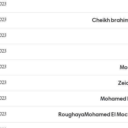
:23:55
:25:21
Cheikh brahi
:26:43
:34:11
:03:24
Mo
:07:44
Zei
:59:20
Mohamed 
:57:45
RoughayaMohamed El Moc