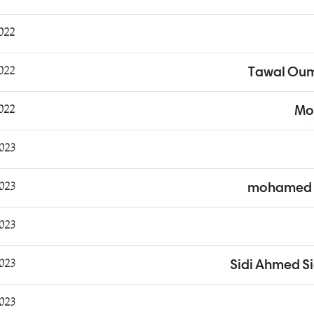
5:19:39
:53:50
Tawal Oum
:59:35
Mo
:51:10
:50:24
mohamed 
5:19:39
:28:42
Sidi Ahmed S
:28:06