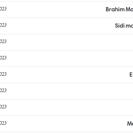
:04:54
Brahim M
:44:40
Sidi m
:35:50
:18:25
:43:24
E
:33:24
:30:12
:19:51
M