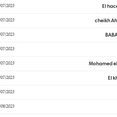
7/2023 15:28:57
El hac
7/2023 15:38:49
cheikh Ah
7/2023 15:42:27
BAB
7/2023 16:56:23
7/2023 10:55:54
Mohamed el
/2023 11:57:10
El 
7/2023 01:42:49
8/2023 11:48:58