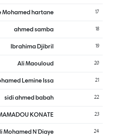
e Mohamed hartane
17
ahmed samba
18
Ibrahima Djibril
19
Ali Maouloud
20
hamed Lemine Issa
21
sidi ahmed babah
22
MAMADOU KONATE
23
i Mohamed N'Diaye
24