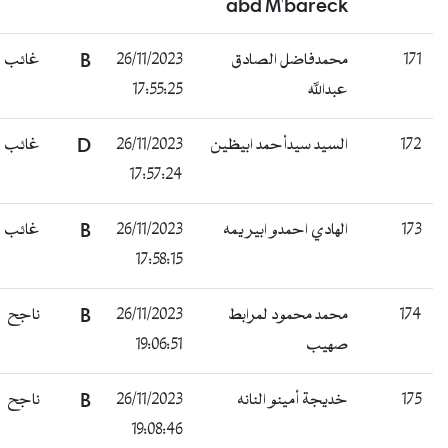
abd M'bareck
171
محمدفاضل الصادق
26/11/2023
B
غائب
عبدالله
17:55:25
172
السيد سيدأحمد ابيظين
26/11/2023
D
غائب
17:57:24
173
الهادي احمدو ابير يمه
26/11/2023
B
غائب
17:58:15
174
محمد محمود لمرابط
26/11/2023
B
ناجح
صهيب
19:06:51
175
خديجة أمينو النانه
26/11/2023
B
ناجح
19:08:46