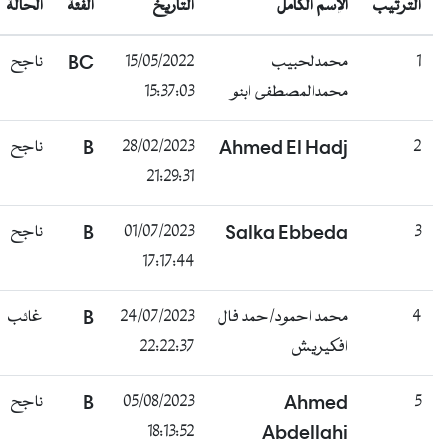
الترتيب
الإسم الكامل
التاريخ
الفئة
الحالة
1
محمدلحبيب
15/05/2022
BC
ناجح
محمدالمصطفى ابنو
15:37:03
2
Ahmed El Hadj
28/02/2023
B
ناجح
21:29:31
3
Salka Ebbeda
01/07/2023
B
ناجح
17:17:44
4
محمد احمود/حمد فال
24/07/2023
B
غائب
افكيريش
22:22:37
5
Ahmed
05/08/2023
B
ناجح
18:13:52
Abdellahi