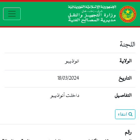
igation
اللجنة
الولاية
انواذيبو
التاريخ
18/03/2024
التفاصيل
داخلت أنواذيبو
انتقاء
رقم