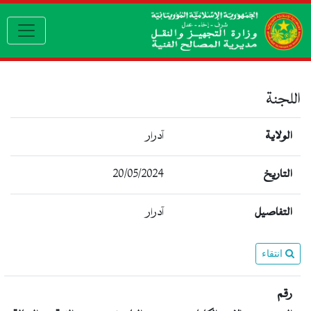
gation
اللجنة
الولاية
آدرار
التاريخ
20/05/2024
التفاصيل
آدرار
انتقاء
رقم