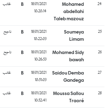
غائب
B
18/01/2021
Mohamed
24
10:20:14
abdellahi
Taleb mazouz
ناجح
B
18/01/2021
Soumeya
25
10:22:03
Limam
ناجح
B
18/01/2021
Mohamed Sidy
26
10:26:53
bawah
غائب
B
18/01/2021
Saidou Demba
27
10:51:03
Gandega
غائب
B
18/01/2021
Moussa Sallou
28
10:52:41
Traoré