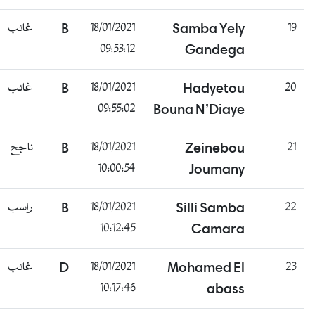
غائب
B
18/01/2021
Samba Yely
19
09:53:12
Gandega
غائب
B
18/01/2021
Hadyetou
20
09:55:02
Bouna N’Diaye
ناجح
B
18/01/2021
Zeinebou
21
10:00:54
Joumany
راسب
B
18/01/2021
Silli Samba
22
10:12:45
Camara
غائب
D
18/01/2021
Mohamed El
23
10:17:46
abass