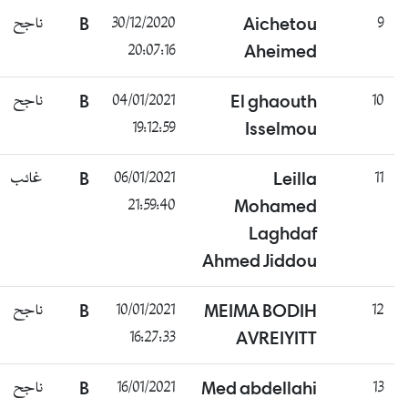
ناجح
B
30/12/2020
Aichetou
9
20:07:16
Aheimed
ناجح
B
04/01/2021
El ghaouth
10
19:12:59
Isselmou
غائب
B
06/01/2021
Leilla
11
21:59:40
Mohamed
Laghdaf
Ahmed Jiddou
ناجح
B
10/01/2021
MEIMA BODIH
12
16:27:33
AVREIYITT
ناجح
B
16/01/2021
Med abdellahi
13