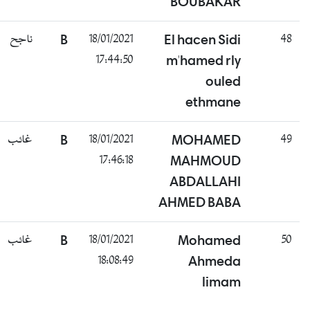
BOUBAKAR
ناجح
B
18/01/2021
El hacen Sidi
48
17:44:50
m'hamed rly
ouled
ethmane
غائب
B
18/01/2021
MOHAMED
49
17:46:18
MAHMOUD
ABDALLAHI
AHMED BABA
غائب
B
18/01/2021
Mohamed
50
18:08:49
Ahmeda
limam