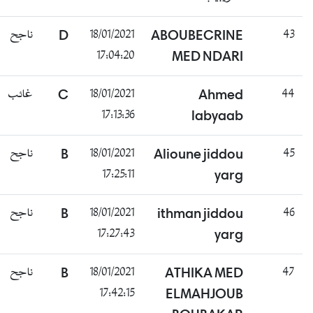
ناجح
D
18/01/2021
ABOUBECRINE
43
17:04:20
MED NDARI
غائب
C
18/01/2021
Ahmed
44
17:13:36
labyaab
ناجح
B
18/01/2021
Alioune jiddou
45
17:25:11
yarg
ناجح
B
18/01/2021
ithman jiddou
46
17:27:43
yarg
ناجح
B
18/01/2021
ATHIKA MED
47
17:42:15
ELMAHJOUB