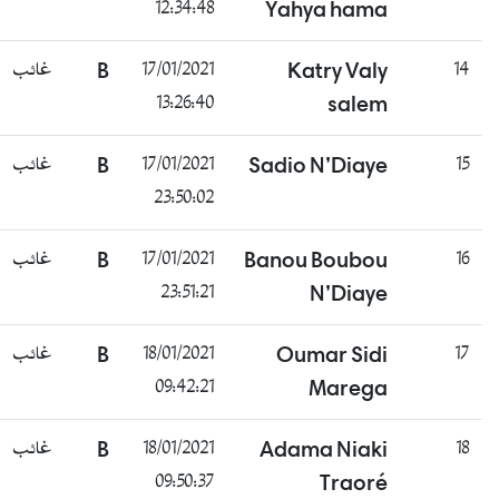
12:34:48
Yahya hama
غائب
B
17/01/2021
Katry Valy
14
13:26:40
salem
غائب
B
17/01/2021
Sadio N’Diaye
15
23:50:02
غائب
B
17/01/2021
Banou Boubou
16
23:51:21
N’Diaye
غائب
B
18/01/2021
Oumar Sidi
17
09:42:21
Marega
غائب
B
18/01/2021
Adama Niaki
18
09:50:37
Traoré