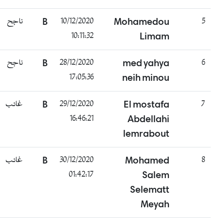
ناجح
B
10/12/2020
Mohamedou
5
10:11:32
Limam
ناجح
B
28/12/2020
med yahya
6
17:05:36
neih minou
غائب
B
29/12/2020
El mostafa
7
16:46:21
Abdellahi
lemrabout
غائب
B
30/12/2020
Mohamed
8
01:42:17
Salem
Selematt
Meyah