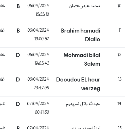
غائب
B
06/04/2024
محمد عبدو عثمان
1
15:55:10
غائب
B
06/04/2024
Brahim hamadi
1
19:00:57
Diallo
غائب
D
06/04/2024
Mohmadi bilal
1
19:05:43
Salem
غائب
D
06/04/2024
Daoudou EL hour
1
23:47:39
werzeg
ناجح
D
07/04/2024
عبدالله بلال لمريديم
1
00:11:50
ناجح
B
07/04/2024
آمنة احمدو سيدي
1