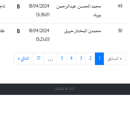
ناجح
B
18/04/2024
محمد الحسن عبدالرحمن
4
13:39:01
بوباه
غائب
B
18/04/2024
محمدن المختار حيبل
5
15:21:03
التالي »
17
…
5
4
3
2
1
« لسابق
DGTT © 2025