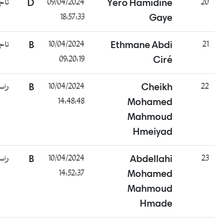
ناجح
D
09/04/2024
Yero Hamidine
2
18:57:33
Gaye
ناجح
B
10/04/2024
Ethmane Abdi
2
09:20:19
Ciré
راسب
B
10/04/2024
Cheikh
2
14:48:48
Mohamed
Mahmoud
Hmeiyad
راسب
B
10/04/2024
Abdellahi
2
14:52:37
Mohamed
Mahmoud
Hmade