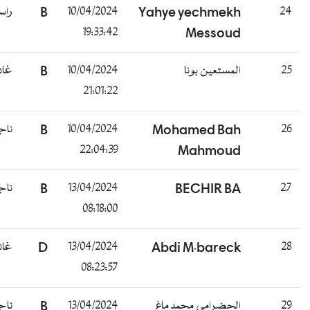
راسب
B
10/04/2024
Yahye yechmekh
2
19:33:42
Messoud
غائب
B
10/04/2024
المستعين بونا
2
21:01:22
ناجح
B
10/04/2024
Mohamed Bah
2
22:04:39
Mahmoud
ناجح
B
13/04/2024
BECHIR BA
2
08:18:00
غائب
D
13/04/2024
Abdi M.bareck
2
08:23:57
ناجح
B
13/04/2024
الحضرامي محمد ماغ
2