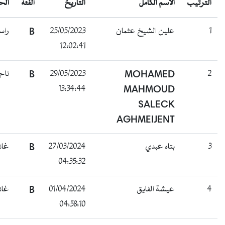
لترتيب
الإسم الكامل
التاريخ
الفئة
الحالة
راسب
B
25/05/2023
علين الشيخ عثمان
12:02:41
ناجح
B
29/05/2023
MOHAMED
13:34:44
MAHMOUD
SALECK
AGHMEIJENT
غائب
B
27/03/2024
بتاه عبدي
04:35:32
غائب
B
01/04/2024
عيشة الفايق
04:58:10