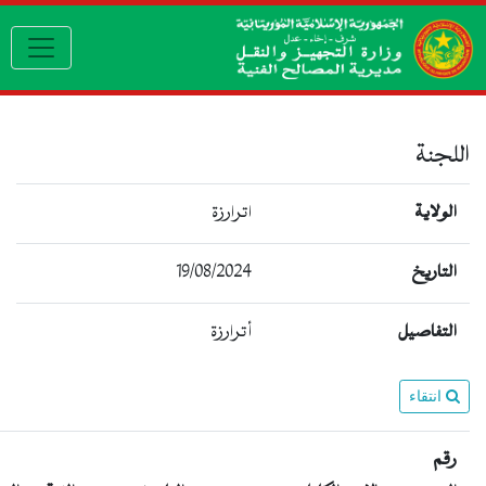
avigation
لجنة
لولاية
اترارزة
19/08/2024
لتاريخ
لتفاصيل
أترارزة
انتقاء
قم