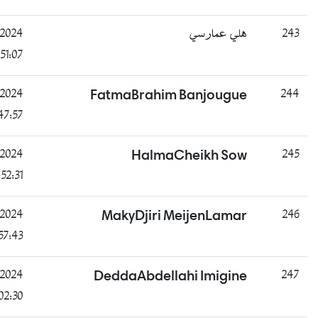
راسب
B
28/07/2024
ي
08:51:07
غائب
B
28/07/2024
FatmaBrahim Ba
12:47:57
غائب
B
28/07/2024
HalmaChe
12:52:31
ناجح
B
28/07/2024
MakyDjiri Meij
12:57:43
راسب
B
28/07/2024
DeddaAbdellahi 
13:02:30