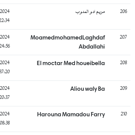
ناجح
B
21/07/2024
مدوب
15:22:34
راسب
B
22/07/2024
MoamedmohamedL
10:24:56
A
ناجح
B
22/07/2024
El moctar Med ho
13:37:20
غائب
C
22/07/2024
Aliou
19:20:37
غائب
D
23/07/2024
Harouna Mamado
13:08:38