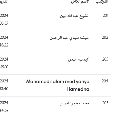
التاريخ
الفئة
الحالة
غائب
B
20/07/2024
له انين
17:08:57
غائب
B
20/07/2024
 عبد الرحمن
22:48:22
غائب
B
21/07/2024
دى
09:19:10
غائب
B
21/07/2024
Mohamed salem me
09:30:40
H
ناجح
B
21/07/2024
د اميس
14:44:58