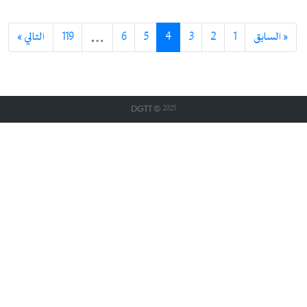
« السابق
1
2
3
4
5
6
…
119
التالي »
DGTT © 2025