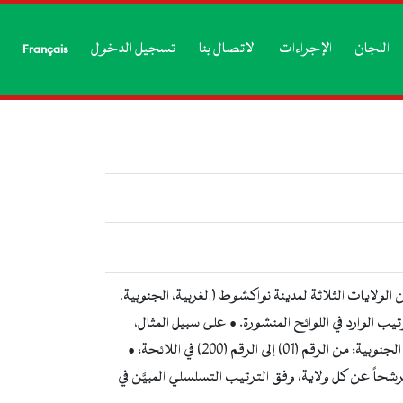
اللجان
الإجراءات
الاتصال بنا
تسجيل الدخول
Français
لولايات الثلاثة لمدينة نواكشوط (الغربية، الجنوبية،
م برمجة (200) مترشحاً يومياً لكل ولاية، وفقاً للترتيب الوارد في اللوائح المنشورة. • على سبيل المثال،
يوم الاثنين الموافق 22/09/2025: • ولاية نواكشوط الغربية: من الرقم (01) إلى الرقم (200) في اللائحة؛ • ولاية نواكشوط الجنوبية: من الرقم (01) إلى الرقم (200) في اللائحة؛ •
وط الشمالية: من الرقم (01) إلى الرقم (200) في اللائحة. وهكذا يُعتمد نفس الإجراء يومياً، مع برمجة (200) مترشحاً عن كل ولاية، وفق الترتيب التسلسلي المبيَّن في