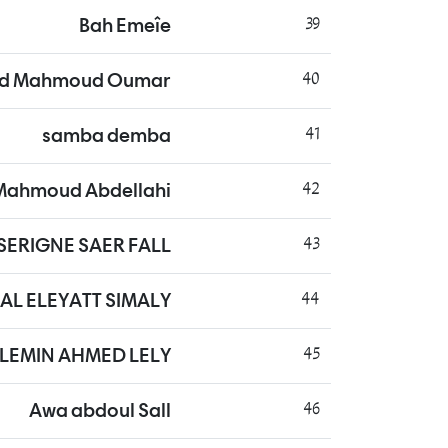
Bah Emeîe
39
d Mahmoud Oumar
40
samba demba
41
ahmoud Abdellahi
42
ERIGNE SAER FALL
43
LAL ELEYATT SIMALY
44
LEMIN AHMED LELY
45
Awa abdoul Sall
46