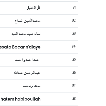
31
قلَّ الخليل
32
محمدالأمين المداح
33
سالم سيد محمد العبد
ssata Bocar n'diaye
34
35
احمد احمدو احمده
36
عبدالرحمن عبدالله
37
مختا ر محمد
hatem habiboullah
38