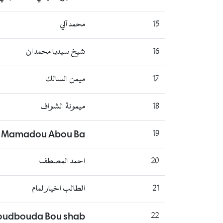
15
محمد آلي
16
شيخ سيديا محمد ان
17
ميمن السالك
18
ميمونة الشواف
Mamadou Abou Ba
19
20
احمد المصطف
21
الطالب اخيار لمام
oudbouda Bou shab
22