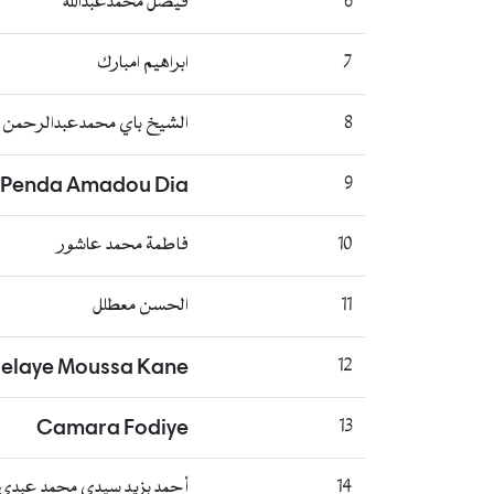
6
فيصل محمدعبدالله
7
ابراهيم امبارك
8
الشيخ باي محمدعبدالرحمن ع
Penda Amadou Dia
9
10
فاطمة محمد عاشور
11
الحسن معطلل
elaye Moussa Kane
12
Camara Fodiye
13
14
أحمد بزيد سيدي محمد عبدي