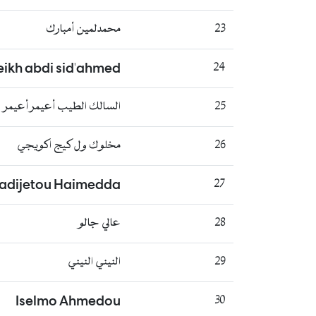
23
محمدلمين أمبارك
eikh abdi sid'ahmed
24
25
السالك الطيب أعيمر أعيمر
26
مخلوك ول كيج اكويجي
adijetou Haimedda
27
28
عالي جالو
29
النيني النيني
Iselmo Ahmedou
30