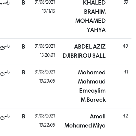
39
KHALED
31/08/2021
B
راسب
13:11:16
BRAHIM
MOHAMED
YAHYA
40
ABDEL AZIZ
31/08/2021
B
ناجح
13:20:01
DJIBRIROU SALL
41
Mohamed
31/08/2021
B
ناجح
13:20:06
Mahmoud
Emeaylim
M'Bareck
42
Amall
31/08/2021
B
ناجح
13:22:06
Mohamed Miya