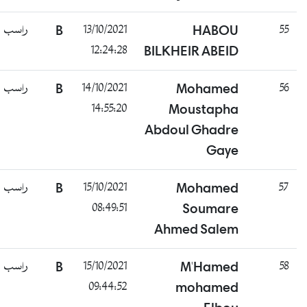
راسب
B
13/10/2021
HABOU
55
12:24:28
BILKHEIR ABEID
راسب
B
14/10/2021
Mohamed
56
14:55:20
Moustapha
Abdoul Ghadre
Gaye
راسب
B
15/10/2021
Mohamed
57
08:49:51
Soumare
Ahmed Salem
راسب
B
15/10/2021
M'Hamed
58
09:44:52
mohamed