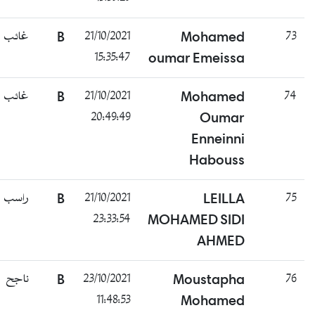
غائب
B
21/10/2021
Mohamed
73
15:35:47
oumar Emeissa
غائب
B
21/10/2021
Mohamed
74
20:49:49
Oumar
Enneinni
Habouss
راسب
B
21/10/2021
LEILLA
75
23:33:54
MOHAMED SIDI
AHMED
ناجح
B
23/10/2021
Moustapha
76
11:48:53
Mohamed