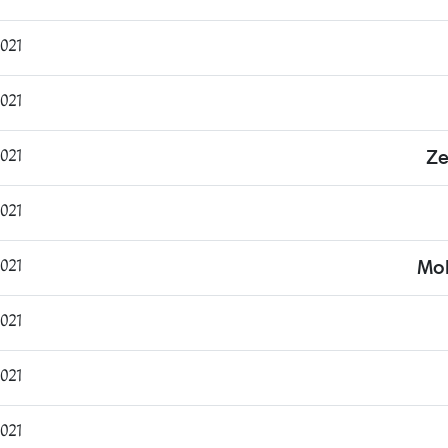
:47:19
:59:32
:02:31
Ze
:13:59
:32:54
Mo
:27:12
:37:15
:06:55