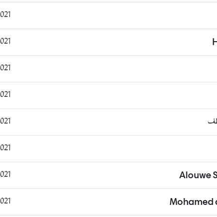
:00:24
:40:03
H
:06:01
:10:36
طف
:34:34
:13:17
:26:21
Alouwe S
:32:00
Mohamed a