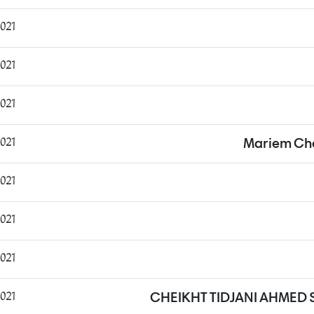
:06:36
:22:22
:49:32
:00:43
Mariem Che
:44:38
:24:47
:36:22
:08:08
CHEIKHT TIDJANI AHMED