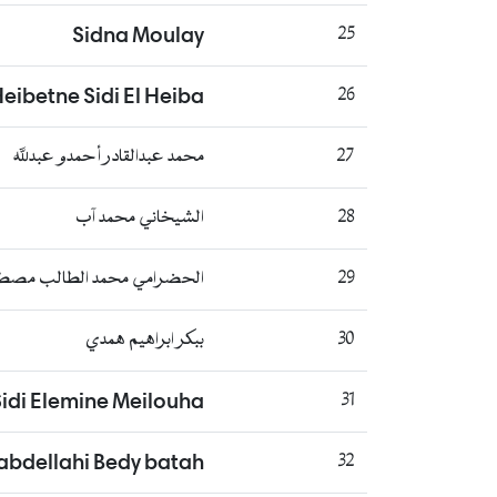
Sidna Moulay
25
eibetne Sidi El Heiba
26
27
محمد عبدالقادر أحمدو عبدلله
28
الشيخاني محمد آب
29
الحضرامي محمد الطالب مص
30
ببكر ابراهيم همدي
idi Elemine Meilouha
31
bdellahi Bedy batah
32