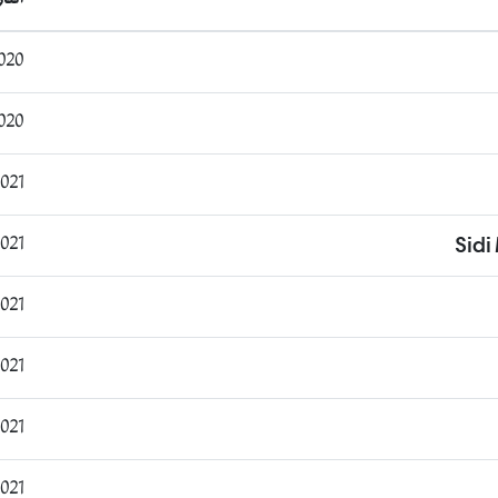
:25:19
:12:31
:09:19
:37:59
Sid
:17:50
2:46:29
:05:11
:27:18