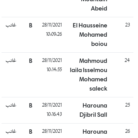
Abeid
غائب
B
28/11/2021
El Hausseine
23
10:09:26
Mohamed
boiou
غائب
B
28/11/2021
Mahmoud
24
10:14:55
laila Isselmou
Mohamed
saleck
غائب
B
28/11/2021
Harouna
25
10:16:43
Djibril Sall
غائب
B
28/11/2021
Harouna
26