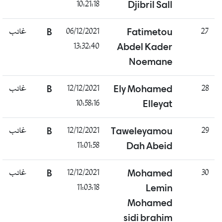
10:21:18
Djibril Sall
غائب
B
06/12/2021
Fatimetou
27
13:32:40
Abdel Kader
Noemane
غائب
B
12/12/2021
Ely Mohamed
28
10:58:16
Elleyat
غائب
B
12/12/2021
Taweleyamou
29
11:01:58
Dah Abeid
غائب
B
12/12/2021
Mohamed
30
11:03:18
Lemin
Mohamed
sidi brahim