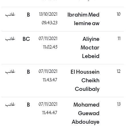
غائب
B
13/10/2021
Ibrahim Med
10
09:43:23
lemine aw
غائب
BC
07/11/2021
Aliyine
11
11:02:45
Moctar
Lebeid
غائب
B
07/11/2021
El Houssein
12
11:43:47
Cheikh
Coulibaly
غائب
B
07/11/2021
Mohamed
13
11:44:47
Guewad
Abdoulaye