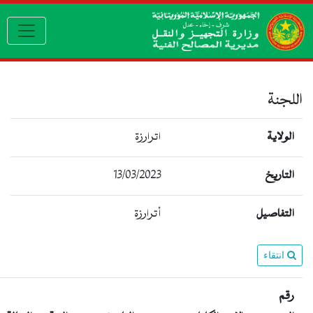
igation
اللجنة
الولاية
اترارزة
13/03/2023
التاريخ
التفاصيل
أترارزة
انتقاء
رقم