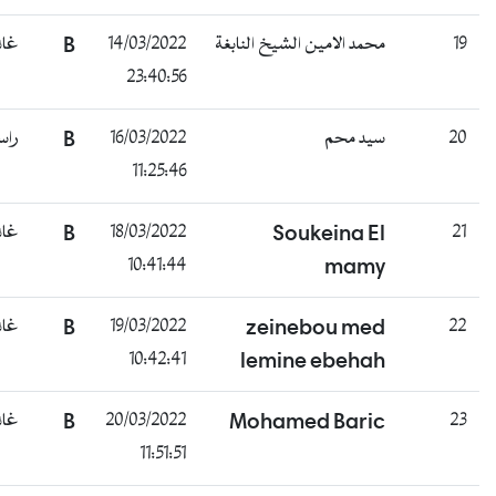
1
محمد الامين الشيخ النابغة
14/03/2022
B
غائب
23:40:56
2
سيد محم
16/03/2022
B
راسب
11:25:46
2
Soukeina El
18/03/2022
B
غائب
10:41:44
mamy
2
zeinebou med
19/03/2022
B
غائب
10:42:41
lemine ebehah
2
Mohamed Baric
20/03/2022
B
غائب
11:51:51