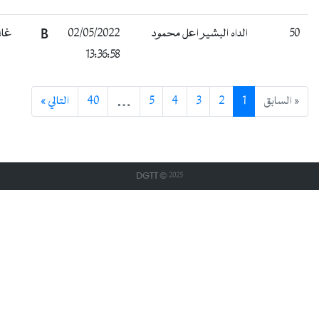
5
الداه البشير اعل محمود
02/05/2022
B
غائب
13:36:58
 السابق
1
2
3
4
5
…
40
التالي »
DGTT © 2025