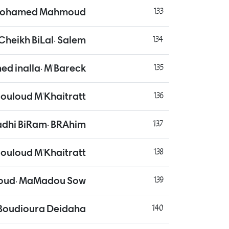
Mohamed Mahmoud
133
Cheikh BiLal. Salem
134
med inalla. M'Bareck
135
aouloud M'Khaitratt
136
adhi BiRam. BRAhim
137
ouloud M'Khaitratt
138
ud. MaMadou Sow
139
oudioura Deidaha
140