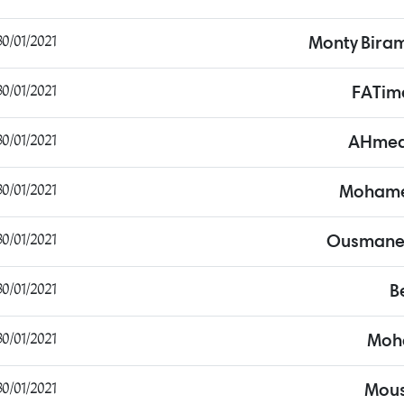
0/01/2021 17:34:22
Monty Bira
0/01/2021 17:43:58
FATim
0/01/2021 18:15:25
AHmedi
0/01/2021 18:46:24
Mohame
0/01/2021 18:55:25
Ousmane 
0/01/2021 19:07:26
B
0/01/2021 19:12:33
Moh
0/01/2021 19:51:38
Mous