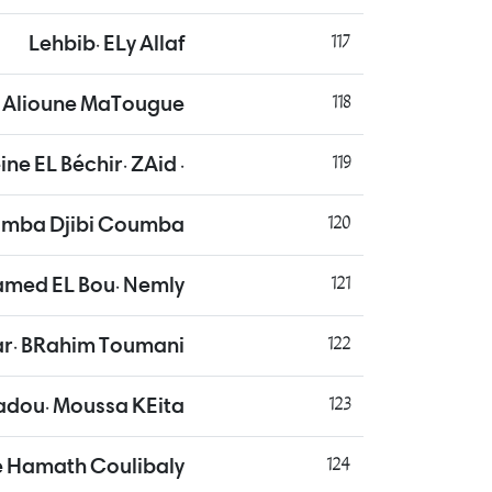
Lehbib. ELy Allaf
117
 Alioune MaTougue
118
. ELHOusseine EL Béchir. ZAid
119
mba Djibi Coumba
120
amed EL Bou. Nemly
121
. BRahim Toumani.
122
dou. Moussa KEita
123
 Hamath Coulibaly
124