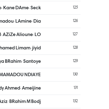
. Kane DAme. Seck
125
adou. LAmine. Dia
126
. AZiZe Alioune. LO
127
amed Limam. jiyid
128
ya BRahim. Santoye
129
MAMADOU NDIAYE
130
dy Ahmed. Ameijine
131
Aziz. BRahim M'Bodj
132