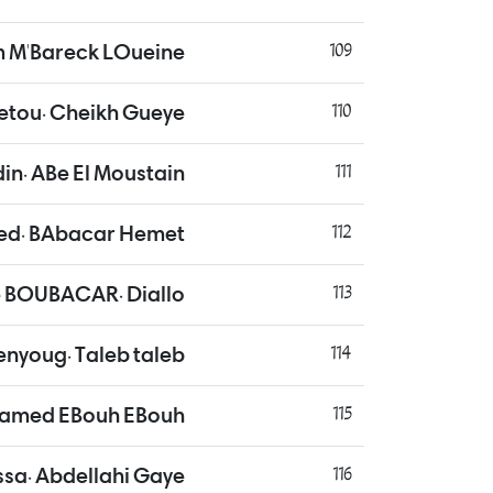
m M'Bareck LOueine
109
etou. Cheikh Gueye
110
n. ABe El Moustain
111
d. BAbacar Hemet
112
BOUBACAR. Diallo
113
enyoug. Taleb taleb
114
amed EBouh EBouh
115
sa. Abdellahi Gaye
116