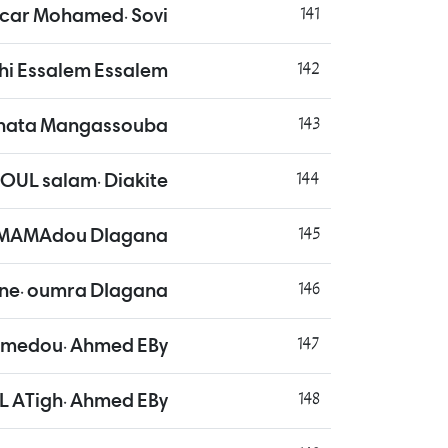
car Mohamed. Sovi
141
i Essalem Essalem
142
khata Mangassouba
143
UL salam. Diakite
144
 MAMAdou DIagana
145
ane. oumra DIagana
146
medou. Ahmed EBy
147
L ATigh. Ahmed EBy
148