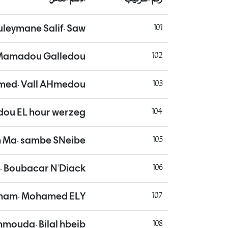
leymane Salif. Saw
101
 Mamadou Galledou
102
ed. Vall AHmedou
103
ou EL hour werzeg
104
h Ma. sambe SNeibe
105
. Boubacar N'Diack
106
imam. Mohamed ELY
107
mouda. Bilal hbeib
108