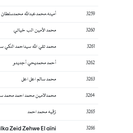
3259
أمينه،محمدعبدالله محمدسلطان
3260
محمد الأمين الب خياتي
3261
محمد تقي الله سيداحمد النكي
3262
أحمد محمديحي أجديدو
3263
محمد سالم اعل اعل
3264
محمدالامين محمد احمد محمد س
3265
رُقيه محمد احمد
lka Zeid Zehwe El aïni
3266