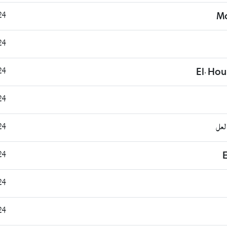
6:12
M
7:13
9:03
El. Ho
9:28
لعل
7:15
8:03
E
2:49
3:33