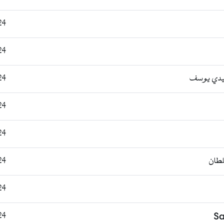
6:07
4:44
 سيدي يوسف
5:49
3:54
6:06
لطان
8:35
4:04
6:46
Sa