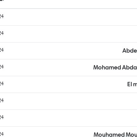
2:05
8:36
0:16
Abde
5:25
Mohamed Abdall
4:19
El 
0:43
8:02
9:33
Mouhamed Mou