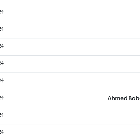
7:19
3:43
5:10
2:00
1:28
8:21
Ahmed Bab
9:46
5:11