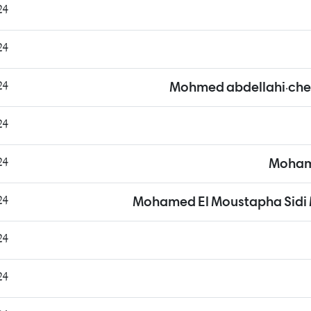
1:10
4:54
8:42
Mohmed abdellahi.ch
4:51
9:08
Moham
2:45
Mohamed El Moustapha Sidi
9:40
1:52