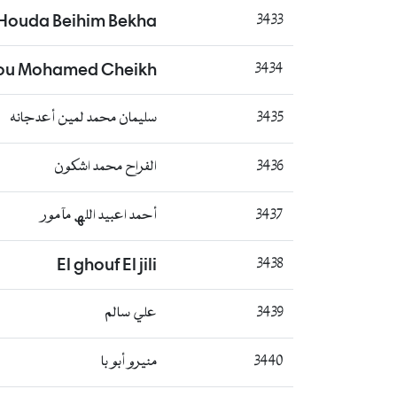
Houda Beihim Bekha
3433
ou Mohamed Cheikh
3434
3435
سليمان محمد لمين أعدجانه
3436
الفراح محمد اشكون
3437
أحمد اعبيد اللھ مآمور
El ghouf El jili
3438
3439
علي سالم
3440
منيرو أبو با