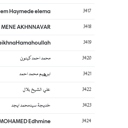
iem Haymede elema
3417
MENE AKHNNAVAR
3418
eikhnaHamahoullah
3419
3420
محمد احمد كينون
3421
ابرھيم محمد احمد
3422
علي الشيخ بلال
3423
خديجة سيدمحمد ايجد
MOHAMED Edhmine
3424