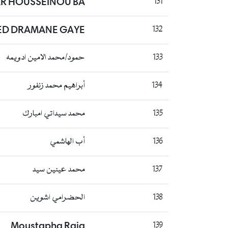
R HOUSSEINOU BA
131
D DRAMANE GAYE
132
133
حمود/محمد الامين ادويمه
134
أبراهيم محمد زنفور
135
محمد سيداتي امبارك
136
أب الهاشمي
137
محمد عينين سيد
138
الحضرامي اشوين
Moustapha Rgig
139