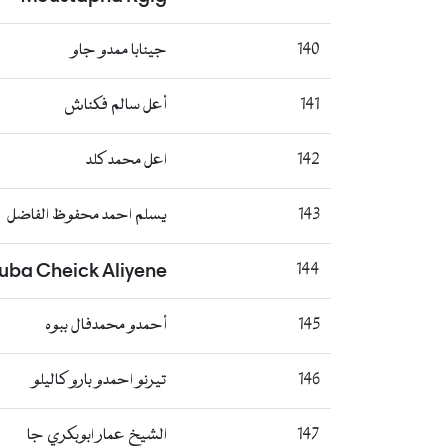
140
جينابا ممدو جاو
141
أعل سالم فكناش
142
اعل محمد كلد
143
يسلم احمد محفوظ الفاضل
uba Cheick Aliyene
144
145
أحمدو محمدفال ببوه
146
تيرنو احمدو بارو كاليلو
147
الشيخ عمار ابوبكري جا