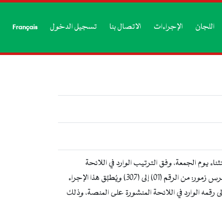
اللجان
الإجراءات
الاتصال بنا
تسجيل الدخول
Français
ال فترة الدورة هي كما يلي: تتم برمجة 307 مترشحين يوميًا، باستثناء يوم الجمعة، وفق الترتيب الوارد في اللائحة
المنشورة على المنصة. وعلى سبيل المثال، يوم الاثنين الموافق 23/03/2026، تكون البرمجة على النحو التالي: • ولاية تيرس زمور: من الرقم (01) إلى (307) ويُطبَّق هذا الإجراء
ى رقمه الوارد في اللائحة المنشورة على المنصة، وذلك