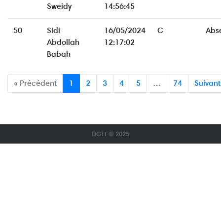
Sweidy
14:56:45
50
Sidi
16/05/2024
C
Abs
Abdollah
12:17:02
Babah
« Précédent
1
2
3
4
5
…
74
Suivant
DGTT © 2025