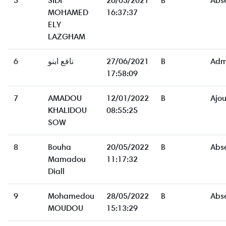
5
SIDI
26/05/2021
B
Abs
MOHAMED
16:37:37
ELY
LAZGHAM
6
نافع ابنو
27/06/2021
B
Adm
17:58:09
7
AMADOU
12/01/2022
B
Ajo
KHALIDOU
08:55:25
SOW
8
Bouha
20/05/2022
B
Abs
Mamadou
11:17:32
Diall
9
Mohamedou
28/05/2022
B
Abs
MOUDOU
15:13:29