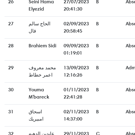
26
Seini Hama
27/07/2023
B
Abs
Elyezid
20:41:30
27
الحاج سالم
02/09/2023
B
Abs
فال
20:58:45
28
Brahiem Sidi
09/09/2023
B
Abs
01:19:01
29
محمد معروف
13/09/2023
B
Adm
اعمر خطاط
12:16:26
30
Youma
01/11/2023
B
Abs
M'bareck
22:41:28
31
اسحاق
02/11/2023
B
Abs
امبيريك
14:37:00
32
عابدين الدهيه
29/11/2023
C
Abs