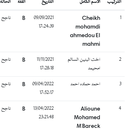
الترتيب
الإسم الكامل
التاريخ
الفئة
الحالة
ناجح
B
09/09/2021
Cheikh
1
17:24:39
mohamdi
ahmedou El
mahmi
ناجح
B
11/11/2021
اخت البنين السالم
2
17:28:18
امحيمد
ناجح
B
09/04/2022
احمد حماده احمد
3
17:52:17
ناجح
B
13/04/2022
Alioune
4
23:21:48
Mohamed
M'Bareck