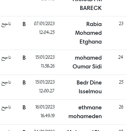
BARECK
ناجح
B
07/01/2023
Rabia
23
12:04:25
Mohamed
Etghana
ناجح
B
15/01/2023
mohamed
24
11:58:26
Oumar Sidi
ناجح
B
15/01/2023
Bedr Dine
25
12:00:27
Isselmou
ناجح
B
16/01/2023
ethmane
26
16:49:19
mohameden