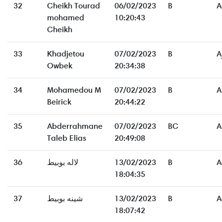
32
Cheikh Tourad
06/02/2023
B
A
mohamed
10:20:43
Cheikh
33
Khadjetou
07/02/2023
B
A
Owbek
20:34:38
34
Mohamedou M
07/02/2023
B
A
Beirick
20:44:22
35
Abderrahmane
07/02/2023
BC
A
Taleb Elias
20:49:08
36
لاله بوبيط
13/02/2023
B
A
18:04:35
37
شينه بوبيط
13/02/2023
B
A
18:07:42