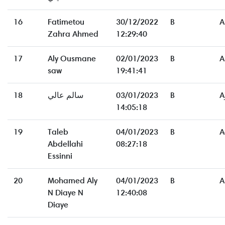
16
Fatimetou
30/12/2022
B
A
Zahra Ahmed
12:29:40
17
Aly Ousmane
02/01/2023
B
A
saw
19:41:41
18
سالم عالي
03/01/2023
B
A
14:05:18
19
Taleb
04/01/2023
B
A
Abdellahi
08:27:18
Essinni
20
Mohamed Aly
04/01/2023
B
A
N Diaye N
12:40:08
Diaye