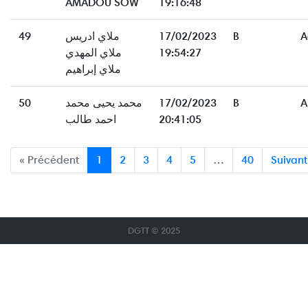
AMADOU SOW
19:16:48
49
ملاي ادريس
17/02/2023
B
A
ملاي المهدي
19:54:27
ملاي إبراهيم
50
محمد يحيى محمد
17/02/2023
B
A
احمد طالب
20:41:05
« Précédent
1
2
3
4
5
…
40
Suivant
DGTT © 2025