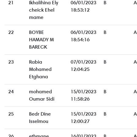
21
Ikhalihina Ely
06/01/2023
B
A
cheick Ehel
18:53:12
mame
22
BOYBE
06/01/2023
B
A
HAMADY M
18:54:16
BARECK
23
Rabia
07/01/2023
B
A
Mohamed
12:04:25
Etghana
24
mohamed
15/01/2023
B
A
Oumar Sidi
11:58:26
25
Bedr Dine
15/01/2023
B
A
Isselmou
12:00:27
26
ethmane
16/01/2023
B
A