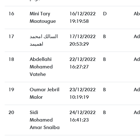
16
Mini Tary
16/12/2022
D
Ab
Maatougue
19:19:58
17
السالك امحمد
17/12/2022
B
Ad
اهميمد
20:53:29
18
Abdellahi
22/12/2022
B
Ad
Mohamed
16:27:27
Vatehe
19
Oumar Jebril
23/12/2022
B
Ad
Malor
10:19:19
20
Sidi
24/12/2022
B
Ad
Mohamed
16:41:23
Amar Snaiba