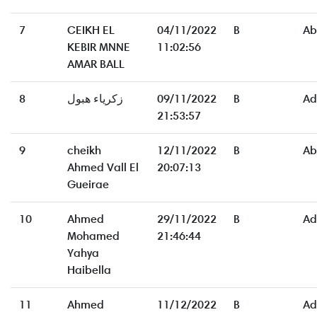
7
CEIKH EL
04/11/2022
B
Ab
KEBIR MNNE
11:02:56
AMAR BALL
8
زكرياء هبول
09/11/2022
B
Ad
21:53:57
9
cheikh
12/11/2022
B
Ab
Ahmed Vall El
20:07:13
Gueirae
10
Ahmed
29/11/2022
B
Ad
Mohamed
21:46:44
Yahya
Haibella
11
Ahmed
11/12/2022
B
Ad