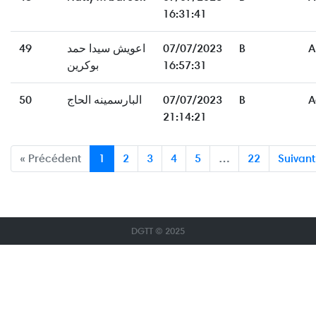
16:31:41
49
اعويش سيدا حمد
07/07/2023
B
A
بوكرين
16:57:31
50
البارسمينه الحاج
07/07/2023
B
A
21:14:21
« Précédent
1
2
3
4
5
…
22
Suivant
DGTT © 2025