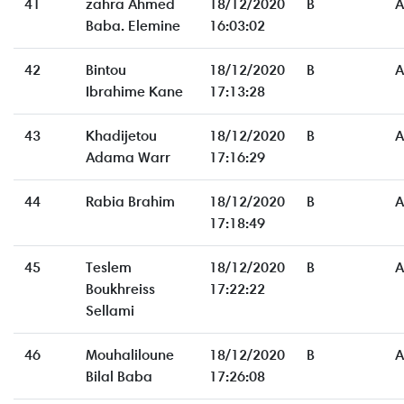
41
zahra Ahmed
18/12/2020
B
A
Baba. Elemine
16:03:02
42
Bintou
18/12/2020
B
A
Ibrahime Kane
17:13:28
43
Khadijetou
18/12/2020
B
A
Adama Warr
17:16:29
44
Rabia Brahim
18/12/2020
B
A
17:18:49
45
Teslem
18/12/2020
B
A
Boukhreiss
17:22:22
Sellami
46
Mouhaliloune
18/12/2020
B
A
Bilal Baba
17:26:08