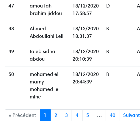
47
amou fah
18/12/2020
D
A
brahim jiddou
17:58:57
48
Ahmed
18/12/2020
B
A
Abdoullahi Leil
18:31:37
49
taleb sidna
18/12/2020
B
A
abdou
20:10:39
50
mohamed el
18/12/2020
B
A
mamy
20:44:39
mohamed le
mine
« Précédent
1
2
3
4
5
…
40
Suivant