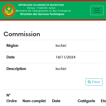
Toggl
Commission
Région
Inchiri
Date
18/11/2024
Description
Inchiri
Filtrer
N°
Ordre
Nom complet
Date
Catégorie
Eta