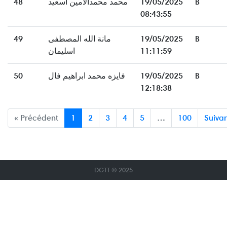
48
محمد محمدالامين اسعيد
19/05/2025
B
08:43:55
49
مانة الله المصطفى
19/05/2025
B
اسليمان
11:11:59
50
فايزه محمد ابراهيم فال
19/05/2025
B
12:18:38
« Précédent
1
2
3
4
5
…
100
Suivan
DGTT © 2025