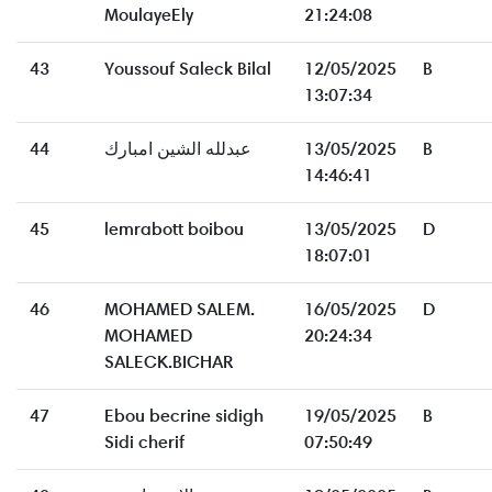
MoulayeEly
21:24:08
43
Youssouf Saleck Bilal
12/05/2025
B
13:07:34
44
عبدلله الشين امبارك
13/05/2025
B
14:46:41
45
lemrabott boibou
13/05/2025
D
18:07:01
46
MOHAMED SALEM.
16/05/2025
D
MOHAMED
20:24:34
SALECK.BICHAR
47
Ebou becrine sidigh
19/05/2025
B
Sidi cherif
07:50:49