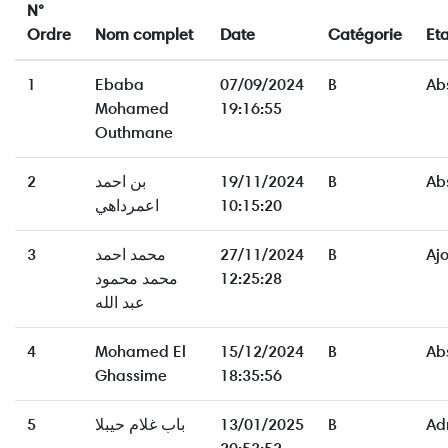
N°
Ordre
Nom complet
Date
Catégorie
Eta
1
Ebaba
07/09/2024
B
Ab
Mohamed
19:16:55
Outhmane
2
بن احمد
19/11/2024
B
Ab
اعمرداهي
10:15:20
3
محمد احمد
27/11/2024
B
Aj
محمد محمود
12:25:28
عبد الله
4
Mohamed El
15/12/2024
B
Ab
Ghassime
18:35:56
5
باب غلام حيبلا
13/01/2025
B
Ad