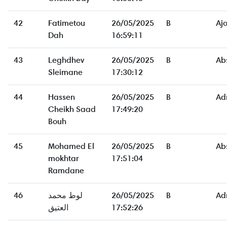
42
Fatimetou
26/05/2025
B
Aj
Dah
16:59:11
43
Leghdhev
26/05/2025
B
Ab
Sleimane
17:30:12
44
Hassen
26/05/2025
B
Ad
Cheikh Saad
17:49:20
Bouh
45
Mohamed El
26/05/2025
B
Ab
mokhtar
17:51:04
Ramdane
46
لوط محمد
26/05/2025
B
Ad
العتيق
17:52:26