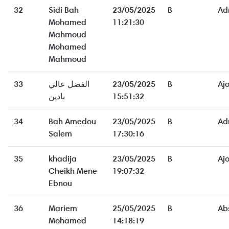
32
Sidi Bah
23/05/2025
B
Ad
Mohamed
11:21:30
Mahmoud
Mohamed
Mahmoud
33
الفضل عالي
23/05/2025
B
Aj
بادين
15:51:32
34
Bah Amedou
23/05/2025
B
Ad
Salem
17:30:16
35
khadija
23/05/2025
B
Aj
Cheikh Mene
19:07:32
Ebnou
36
Mariem
25/05/2025
B
Ab
Mohamed
14:18:19