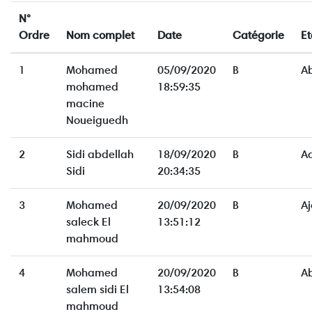
N°
Ordre
Nom complet
Date
Catégorie
Et
1
Mohamed
05/09/2020
B
A
mohamed
18:59:35
macine
Noueiguedh
2
Sidi abdellah
18/09/2020
B
A
Sidi
20:34:35
3
Mohamed
20/09/2020
B
Aj
saleck El
13:51:12
mahmoud
4
Mohamed
20/09/2020
B
A
salem sidi El
13:54:08
mahmoud