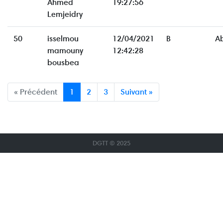
Ahmed
19:27:56
Lemjeidry
50
isselmou
12/04/2021
B
A
mamouny
12:42:28
bousbea
« Précédent
1
2
3
Suivant »
DGTT © 2025