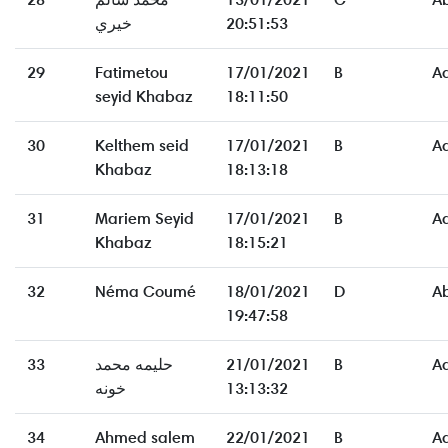
خيري
20:51:53
29
Fatimetou
17/01/2021
B
A
seyid Khabaz
18:11:50
30
Kelthem seid
17/01/2021
B
A
Khabaz
18:13:18
31
Mariem Seyid
17/01/2021
B
A
Khabaz
18:15:21
32
Néma Coumé
18/01/2021
D
A
19:47:58
33
حليمه محمد
21/01/2021
B
A
خونه
13:13:32
34
Ahmed salem
22/01/2021
B
A