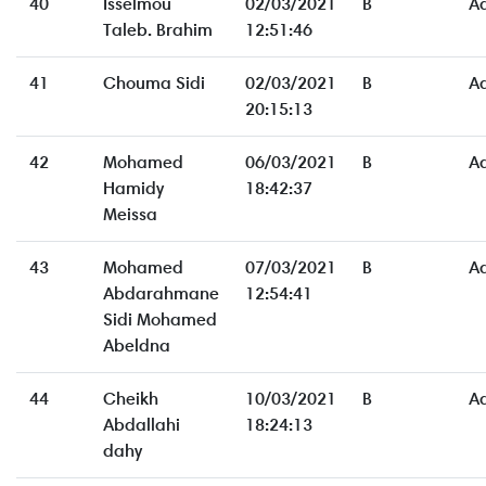
40
Isselmou
02/03/2021
B
A
Taleb. Brahim
12:51:46
41
Chouma Sidi
02/03/2021
B
A
20:15:13
42
Mohamed
06/03/2021
B
A
Hamidy
18:42:37
Meissa
43
Mohamed
07/03/2021
B
A
Abdarahmane
12:54:41
Sidi Mohamed
Abeldna
44
Cheikh
10/03/2021
B
A
Abdallahi
18:24:13
dahy