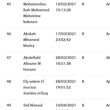
45
Mohamedou
12/03/2021
B
A
Bah Mohamed
19:13:38
Melainine
kekoure
46
Abdatt
17/03/2021
B
A
Mhamed
23:02:42
khatry
47
Abdellahi
28/03/2021
B
A
Alioune M
18:51:38
hassen
48
Ely salem El
28/03/2021
B
Aj
moctar
19:01:52
Samba m'boy
49
Sid'Ahmed
10/04/2021
B
A