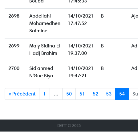
Bouba
17:45:33
2698
Abdellahi
14/10/2021
B
Aj
Mohamedhen
17:47:52
Salmine
2699
Maly Sidina El
14/10/2021
B
Ad
Hadj Brahim
19:37:00
2700
Sid'ahmed
14/10/2021
B
Ad
N'Gue Biya
19:47:21
« Précédent
1
…
50
51
52
53
54
Su
DGTT © 2025