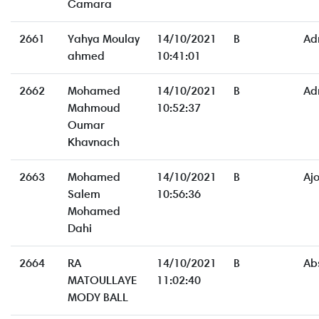
Camara
2661
Yahya Moulay
14/10/2021
B
Ad
ahmed
10:41:01
2662
Mohamed
14/10/2021
B
Ad
Mahmoud
10:52:37
Oumar
Khavnach
2663
Mohamed
14/10/2021
B
Aj
Salem
10:56:36
Mohamed
Dahi
2664
RA
14/10/2021
B
Ab
MATOULLAYE
11:02:40
MODY BALL