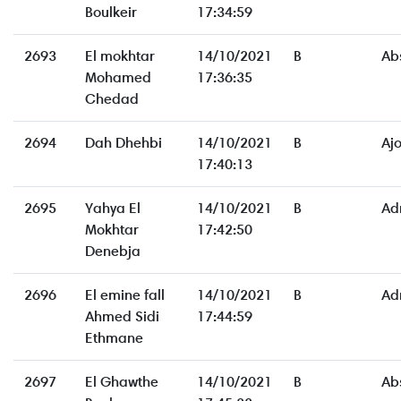
Boulkeir
17:34:59
2693
El mokhtar
14/10/2021
B
Ab
Mohamed
17:36:35
Chedad
2694
Dah Dhehbi
14/10/2021
B
Aj
17:40:13
2695
Yahya El
14/10/2021
B
Ad
Mokhtar
17:42:50
Denebja
2696
El emine fall
14/10/2021
B
Ad
Ahmed Sidi
17:44:59
Ethmane
2697
El Ghawthe
14/10/2021
B
Ab