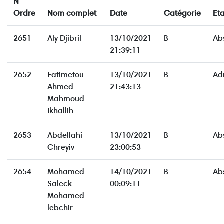
N°
Ordre
Nom complet
Date
Catégorie
Eta
2651
Aly Djibril
13/10/2021
B
Ab
21:39:11
2652
Fatimetou
13/10/2021
B
Ad
Ahmed
21:43:13
Mahmoud
Ikhallih
2653
Abdellahi
13/10/2021
B
Ab
Chreyiv
23:00:53
2654
Mohamed
14/10/2021
B
Ab
Saleck
00:09:11
Mohamed
lebchir