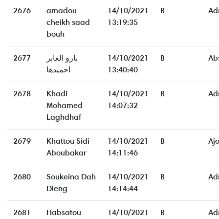
2676
amadou
14/10/2021
B
Ad
cheikh saad
13:19:35
bouh
2677
بارو الغابر
14/10/2021
B
Ab
احميدها
13:40:40
2678
Khadi
14/10/2021
B
Ad
Mohamed
14:07:32
Laghdhaf
2679
Khattou Sidi
14/10/2021
B
Aj
Aboubakar
14:11:46
2680
Soukeina Dah
14/10/2021
B
Ad
Dieng
14:14:44
2681
Habsatou
14/10/2021
B
Ad