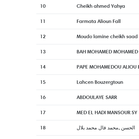
10
Cheikh ahmed Yahya
11
Farmata Alioun Fall
12
Moudo lamine cheikh saad
13
BAH MOHAMED MOHAMED
14
PAPE MOHAMEDOU ALIOU E
15
Lahcen Bouzergtoun
16
ABDOULAYE SARR
17
MED EL HADI MANSOUR SY
18
الحسن ,محمد فال محمد بلال