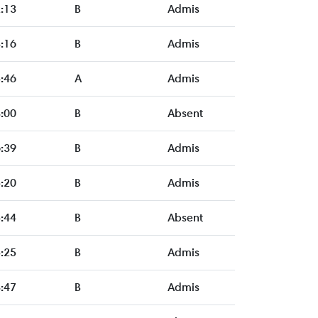
:13
B
Admis
:16
B
Admis
:46
A
Admis
:00
B
Absent
:39
B
Admis
:20
B
Admis
:44
B
Absent
:25
B
Admis
:47
B
Admis