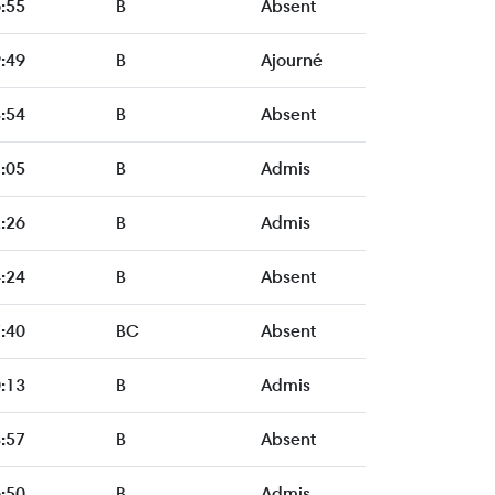
:55
B
Absent
:49
B
Ajourné
:54
B
Absent
:05
B
Admis
:26
B
Admis
:24
B
Absent
:40
BC
Absent
:13
B
Admis
:57
B
Absent
:50
B
Admis