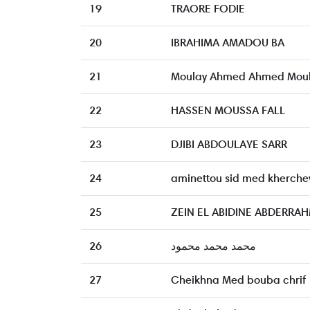
19
TRAORE FODIE
20
IBRAHIMA AMADOU BA
21
Moulay Ahmed Ahmed Moul
22
HASSEN MOUSSA FALL
23
DJIBI ABDOULAYE SARR
24
aminettou sid med kherche
25
ZEIN EL ABIDINE ABDERRA
26
محمد محمد محمود
27
Cheikhna Med bouba chrif