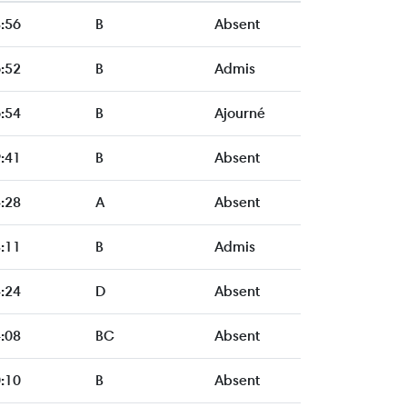
:56
B
Absent
:52
B
Admis
:54
B
Ajourné
:41
B
Absent
:28
A
Absent
:11
B
Admis
:24
D
Absent
:08
BC
Absent
:10
B
Absent