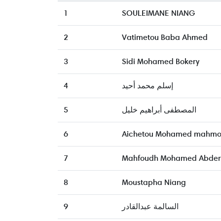
1
SOULEIMANE NIANG
2
Vatimetou Baba Ahmed
3
Sidi Mohamed Bokery
4
إسلم محمد أحيد
5
المصطفى أبراهيم خليل
6
Aichetou Mohamed mahmo
7
Mahfoudh Mohamed Abde
8
Moustapha Niang
9
السالمة عبدالقادر