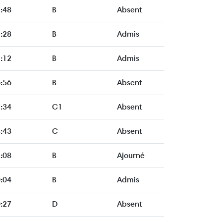
:48
B
Absent
:28
B
Admis
:12
B
Admis
:56
B
Absent
:34
C1
Absent
:43
C
Absent
:08
B
Ajourné
:04
B
Admis
:27
D
Absent