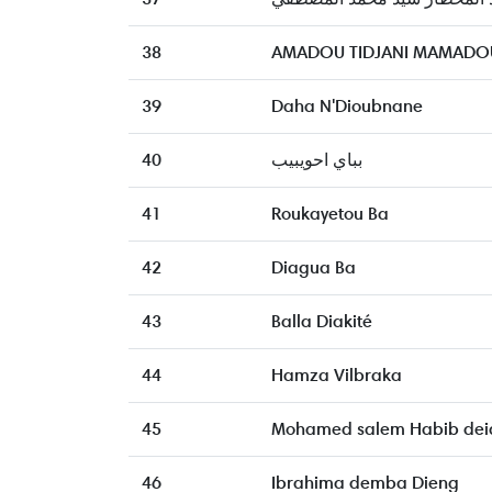
38
AMADOU TIDJANI MAMADOU
39
Daha N'Dioubnane
40
بباي احويبيب
41
Roukayetou Ba
42
Diagua Ba
43
Balla Diakité
44
Hamza Vilbraka
45
Mohamed salem Habib de
46
Ibrahima demba Dieng