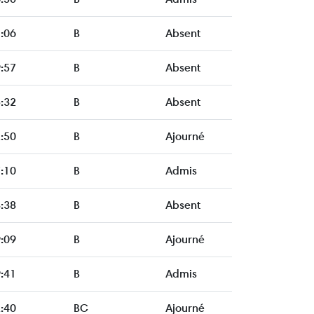
:06
B
Absent
:57
B
Absent
:32
B
Absent
:50
B
Ajourné
:10
B
Admis
:38
B
Absent
:09
B
Ajourné
:41
B
Admis
:40
BC
Ajourné