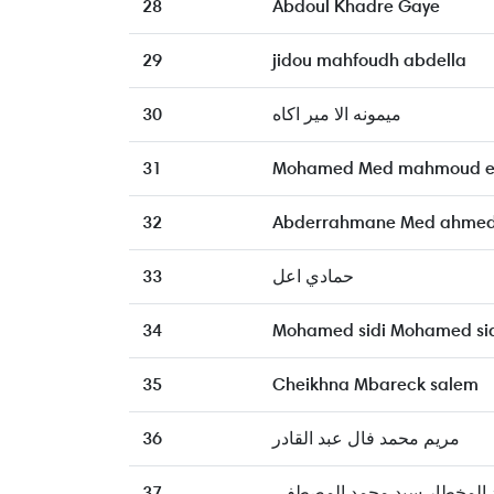
28
Abdoul Khadre Gaye
29
jidou mahfoudh abdella
30
ميمونه الا مير اكاه
31
Mohamed Med mahmoud el
32
Abderrahmane Med ahmed 
33
حمادي اعل
34
Mohamed sidi Mohamed si
35
Cheikhna Mbareck salem
36
مريم محمد فال عبد القادر
37
 المخطار سيد محمد المصطفي