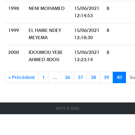
1998
NENI MOHAMED
15/06/2021
B
12:14:53
1999
EL HAIBE NDEY
15/06/2021
B
MEYEMA
12:18:30
2000
IDOUMOU YEBE
15/06/2021
B
AHMED JIDOU
12:23:14
« Précédent
1
…
36
37
38
39
40
Su
DGTT © 2025