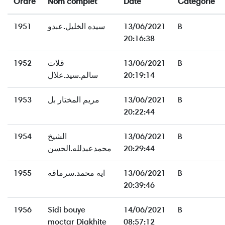
Ordre
Nom complet
Date
Catégorie
1951
سيده الخليل.عبدو
13/06/2021
B
20:16:38
1952
قلات
13/06/2021
B
سالم.سيد.علال
20:19:14
1953
مريم المختار بل
13/06/2021
B
20:22:44
1954
الشيخ
13/06/2021
B
محمدعبدلله.الحسن
20:29:44
1955
ايه محمد.سرماقه
13/06/2021
B
20:39:46
1956
Sidi bouye
14/06/2021
B
moctar Diakhite
08:57:12