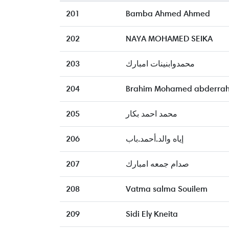
201
Bamba Ahmed Ahmed
202
NAYA MOHAMED SEIKA
203
محمدوابنينات امبارك
204
Brahim Mohamed abderra
205
محمد احمد بكار
206
إياه والد.أحمد.باب
207
صدام جمعه امبارك
208
Vatma salma Souilem
209
Sidi Ely Kneita