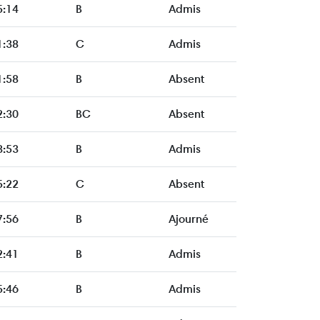
5:14
B
Admis
1:38
C
Admis
1:58
B
Absent
2:30
BC
Absent
3:53
B
Admis
5:22
C
Absent
7:56
B
Ajourné
2:41
B
Admis
5:46
B
Admis