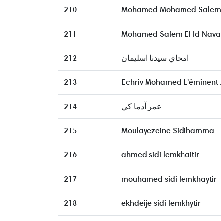
210
Mohamed Mohamed Salem 
211
Mohamed Salem El Id Nava
212
امحاي سيدنا اسليمان
213
Echriv Mohamed L'éminent 
214
عمر آدما كي
215
Moulayezeine Sidihamma
216
ahmed sidi lemkhaitir
217
mouhamed sidi lemkhaytir
218
ekhdeije sidi lemkhytir