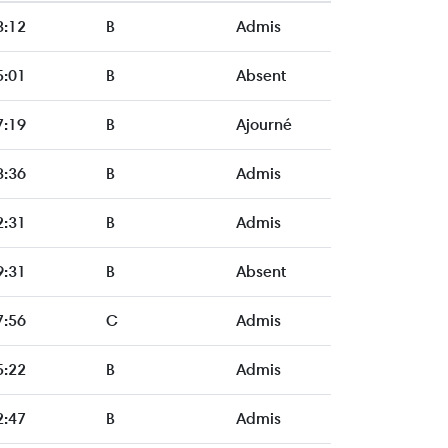
3:12
B
Admis
5:01
B
Absent
7:19
B
Ajourné
8:36
B
Admis
2:31
B
Admis
9:31
B
Absent
7:56
C
Admis
5:22
B
Admis
2:47
B
Admis