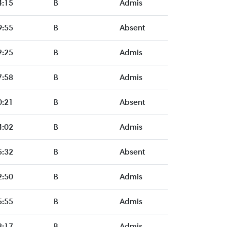
4:15
B
Admis
9:55
B
Absent
2:25
B
Admis
7:58
B
Admis
0:21
B
Absent
4:02
B
Admis
5:32
B
Absent
2:50
B
Admis
5:55
B
Admis
3:17
B
Admis