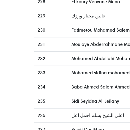
228
El koury Venvane Mena
229
عالين مختار ورزك
230
Fatimetou Mohamed Salem
231
Moulaye Abderrahmane Mo
232
Mohamed Abdellahi Moham
233
Mohamed sidina mohamed
234
Baba Ahmed Salem Ahmed 
235
Sidi Seyidna Ali Jeilany
236
اعلي الشيخ يسلم احمل اعل
237
Seydi Cheikhuo