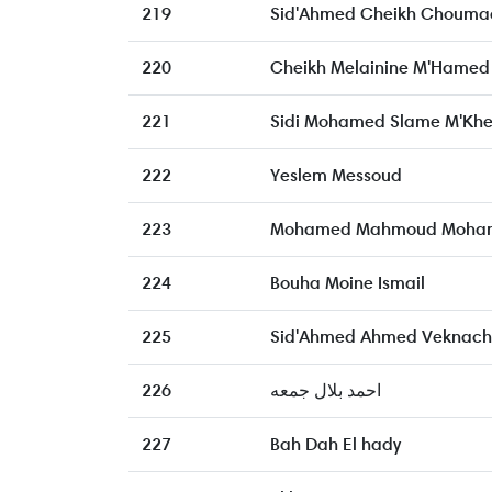
219
Sid'Ahmed Cheikh Chouma
220
Cheikh Melainine M'Hamed
221
Sidi Mohamed Slame M'Khei
222
Yeslem Messoud
223
Mohamed Mahmoud Moham
224
Bouha Moine Ismail
225
Sid'Ahmed Ahmed Veknach
226
احمد بلال جمعه
227
Bah Dah El hady