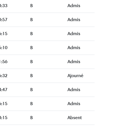
3:33
B
Admis
0:57
B
Admis
6:15
B
Admis
5:10
B
Admis
1:56
B
Admis
6:32
B
Ajourné
4:47
B
Admis
6:15
B
Admis
3:15
B
Absent