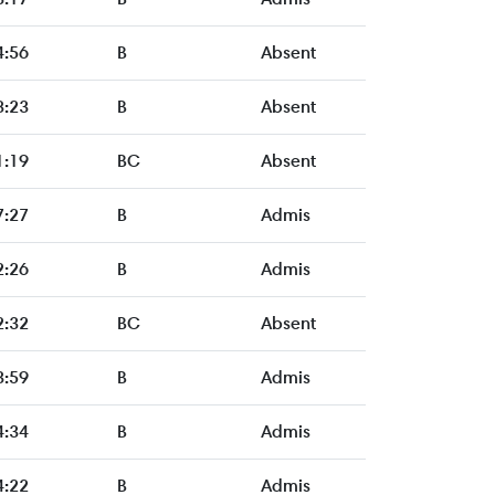
4:56
B
Absent
8:23
B
Absent
1:19
BC
Absent
7:27
B
Admis
2:26
B
Admis
2:32
BC
Absent
3:59
B
Admis
4:34
B
Admis
4:22
B
Admis